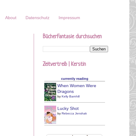
About
Datenschutz
Impressum
BücherFantasie durchsuchen
Zeitvertreib | Kerstin
currently reading
When Women Were
Dragons
by
Kelly Barnhill
Lucky Shot
by
Rebecca Jenshak