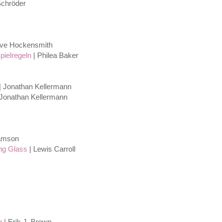
Schröder
eve Hockensmith
pielregeln
| Philea Baker
| Jonathan Kellermann
 Jonathan Kellermann
damson
ng Glass
| Lewis Carroll
ng
| Erik J. Brown