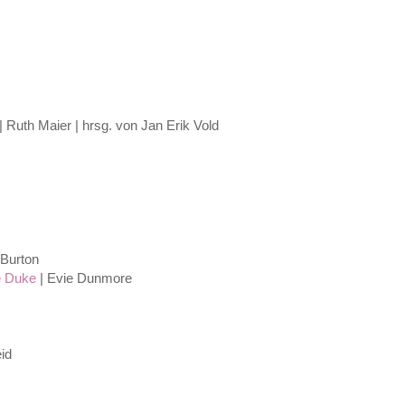
| Ruth Maier | hrsg. von Jan Erik Vold
e Burton
he Duke
| Evie Dunmore
id