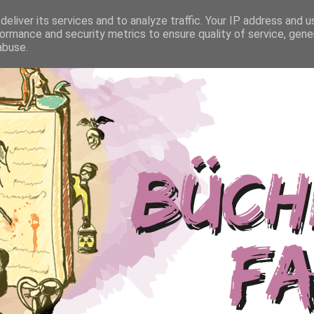
eliver its services and to analyze traffic. Your IP address and 
ormance and security metrics to ensure quality of service, gen
abuse.