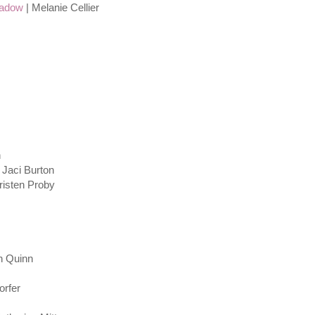
hadow
| Melanie Cellier
n
 Jaci Burton
risten Proby
n Quinn
orfer