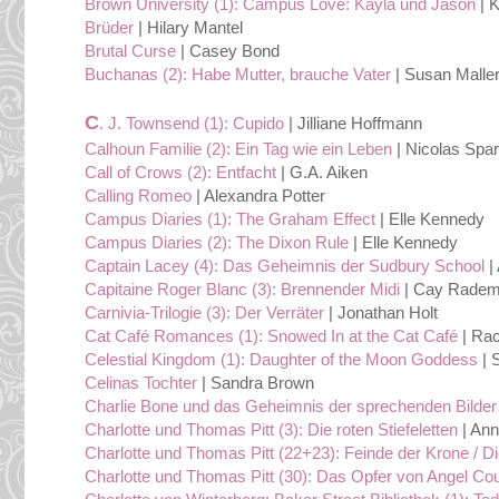
Brown University (1): Campus Love: Kayla und Jason
| K
Brüder
| Hilary Mantel
Brutal Curse
| Casey Bond
Buchanas (2): Habe Mutter, brauche Vater
| Susan Malle
C
. J. Townsend (1): Cupido
| Jilliane Hoffmann
Calhoun Familie (2): Ein Tag wie ein Leben
| Nicolas Spa
Call of Crows (2): Entfacht
| G.A. Aiken
Calling Romeo
| Alexandra Potter
Campus Diaries (1): The Graham Effect
| Elle Kennedy
Campus Diaries (2): The Dixon Rule
| Elle Kennedy
Captain Lacey (4): Das Geheimnis der Sudbury School
|
Capitaine Roger Blanc (3): Brennender Midi
| Cay Radem
Carnivia-Trilogie (3): Der Verräter
| Jonathan Holt
Cat Café Romances (1): Snowed In at the Cat Café
| Ra
Celestial Kingdom (1): Daughter of the Moon Goddess
| 
Celinas Tochter
| Sandra Brown
Charlie Bone und das Geheimnis der sprechenden Bilder 
Charlotte und Thomas Pitt (3): Die roten Stiefeletten
| Ann
Charlotte und Thomas Pitt (22+23): Feinde der Krone / D
Charlotte und Thomas Pitt (30): Das Opfer von Angel Cou