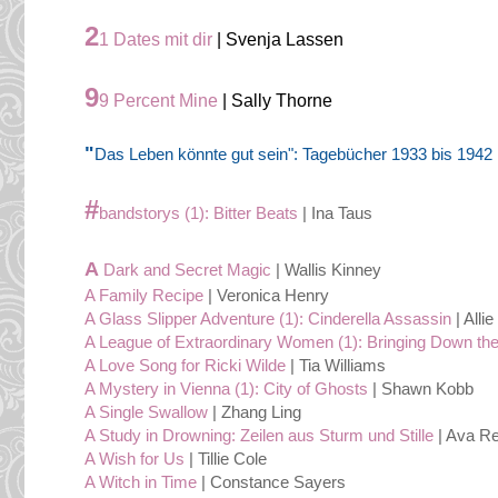
2
1 Dates mit dir
| Svenja Lassen
9
9 Percent Mine
| Sally Thorne
"
Das Leben könnte gut sein": Tagebücher 1933 bis 1942
#
bandstorys (1): Bitter Beats
| Ina Taus
A
Dark and Secret Magic
| Wallis Kinney
A Family Recipe
| Veronica Henry
A Glass Slipper Adventure (1): Cinderella Assassin
| Alli
A League of Extraordinary Women (1): Bringing Down t
A Love Song for Ricki Wilde
| Tia Williams
A Mystery in Vienna (1): City of Ghosts
| Shawn Kobb
A Single Swallow
| Zhang Ling
A Study in Drowning: Zeilen aus Sturm und Stille
| Ava Re
A Wish for Us
| Tillie Cole
A Witch in Time
| Constance Sayers