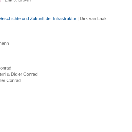
eschichte und Zukunft der Infrastruktur
| Dirk van Laak
lmann
Conrad
erri & Didier Conrad
dier Conrad