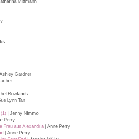
atharina Mittmann
ry
rks
 Ashley Gardner
acher
chel Rowlands
Sue Lynn Tan
(1)
| Jenny Nimmo
e Perry
ie Frau aus Alexandria
| Anne Perry
rt
| Anne Perry