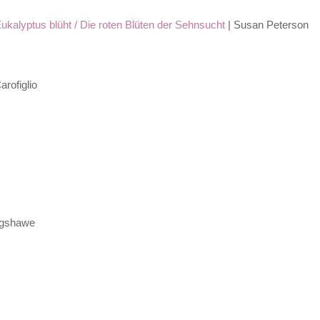
kalyptus blüht / Die roten Blüten der Sehnsucht
| Susan Peterson
arofiglio
agshawe