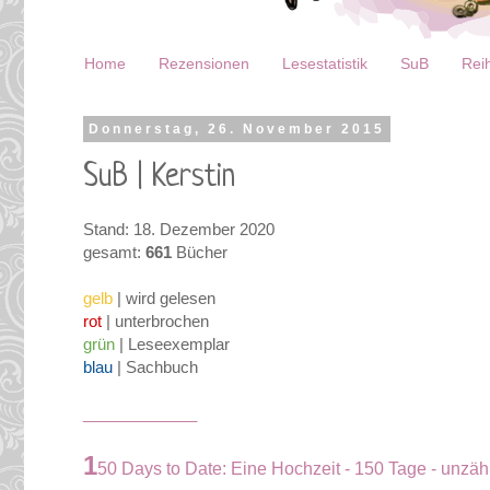
Home
Rezensionen
Lesestatistik
SuB
Reih
Donnerstag, 26. November 2015
SuB | Kerstin
Stand: 18. Dezember 2020
gesamt:
661
Bücher
gelb
| wird gelesen
rot
| unterbrochen
grün
| Leseexemplar
blau
| Sachbuch
_____________
1
50 Days to Date: Eine Hochzeit - 150 Tage - unzäh