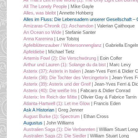
All The Lonely People
| Mike Gayle
Alles, was bleibt
| Annette Hohberg
Alles im Fluss: Die Lebensadern unserer Gesellschaft – G
Amizaras-Chronik (1): Aschamdon
| Valerian Çaithoque
An Ocean so Wide
| Stefanie Santer
Anna Karenina
| Lew Tolstoj
Apfelblütenzauber / Wintersonnenglanz
| Gabriella Enge
Apfeldiebe
| Michael Tietz
Artemis Fowl (2): Die Verschwörung
| Eoin Colfer
Arthur und Lauren (1): Solange du da bist
| Marc Levy
Asterix (37): Asterix in Italien
| Jean-Yves Ferri & Didier 
Asterix (38): Die Tochter des Vercingetorix
| Jean-Yves F
Asterix (39): Asterix und der Greif
| Jean-Yves Ferri & Di
Asterix (40): Die weiße Iris
| Fabcaro & Didier Conrad
Asterix: Im Reich der Mitte
| Olivier Gay & Fabrice Tarrin
Atlanta-Hartwell (1): Let me Glow
| Francis Eden
Ask A Historian
| Greg Jenner
August Burke (1): Spectrum
| Ethan Cross
Augustus
| John Williams
Australien Saga (1): Die Verbannten
| William Stuart Long
Australien Saga (2): Die Siedler
| William Stuart Long