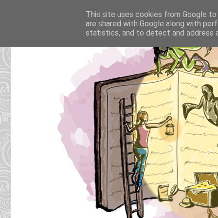
This site uses cookies from Google to d
are shared with Google along with perf
statistics, and to detect and address 