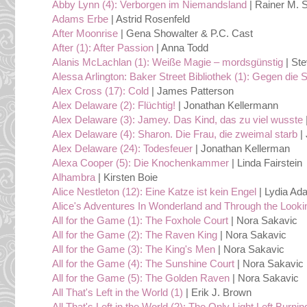
Abby Lynn (4): Verborgen im Niemandsland
| Rainer M. 
Adams Erbe
| Astrid Rosenfeld
After Moonrise
| Gena Showalter & P.C. Cast
After (1): After Passion
| Anna Todd
Alanis McLachlan (1): Weiße Magie – mordsgünstig
| St
Alessa Arlington: Baker Street Bibliothek (1)
: Gegen die S
Alex Cross (17): Cold
| James Patterson
Alex Delaware (2): Flüchtig!
| Jonathan Kellermann
Alex Delaware (3): Jamey. Das Kind, das zu viel wusste
Alex Delaware (4): Sharon. Die Frau, die zweimal starb
|
Alex Delaware (24): Todesfeuer
| Jonathan Kellerman
Alexa Cooper (5): Die Knochenkammer
| Linda Fairstein
Alhambra
| Kirsten Boie
Alice Nestleton (12): Eine Katze ist kein Engel
| Lydia A
Alice's Adventures In Wonderland and Through the Looki
All for the Game (1): The Foxhole Court
| Nora Sakavic
All for the Game (2): The Raven King
| Nora Sakavic
All for the Game (3): The King's Men
| Nora Sakavic
All for the Game (4): The Sunshine Court
| Nora Sakavic
All for the Game (5): The Golden Raven
| Nora Sakavic
All That's Left in the World (1)
| Erik J. Brown
All That's Left in the World (2): The Only Light Left Burni