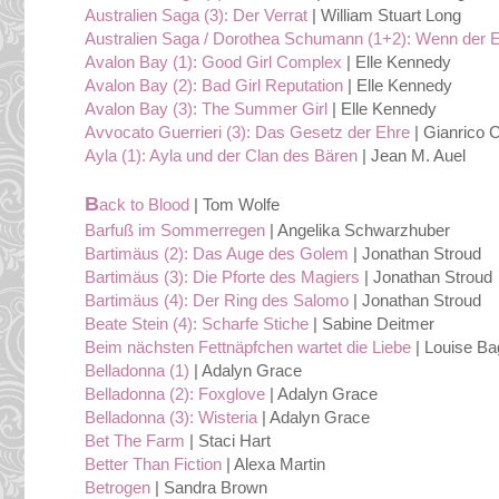
Australien Saga (3): Der Verrat
| William Stuart Long
Australien Saga / Dorothea Schumann (1+2): Wenn der Eu
Avalon Bay (1): Good Girl Complex
| Elle Kennedy
Avalon Bay (2): Bad Girl Reputation
| Elle Kennedy
Avalon Bay (3): The Summer Girl
| Elle Kennedy
Avvocato Guerrieri (3): Das Gesetz der Ehre
| Gianrico C
Ayla (1): Ayla und der Clan des Bären
| Jean M. Auel
B
ack to Blood
| Tom Wolfe
Barfuß im Sommerregen
| Angelika Schwarzhuber
Bartimäus (2): Das Auge des Golem
| Jonathan Stroud
Bartimäus (3): Die Pforte des Magiers
| Jonathan Stroud
Bartimäus (4): Der Ring des Salomo
| Jonathan Stroud
Beate Stein (4): Scharfe Stiche
| Sabine Deitmer
Beim nächsten Fettnäpfchen wartet die Liebe
| Louise B
Belladonna (1)
| Adalyn Grace
Belladonna (2): Foxglove
| Adalyn Grace
Belladonna (3): Wisteria
| Adalyn Grace
Bet The Farm
| Staci Hart
Better Than Fiction
| Alexa Martin
Betrogen
| Sandra Brown