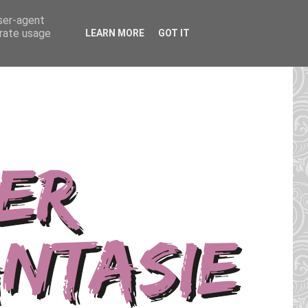
user-agent
erate usage
LEARN MORE
GOT IT