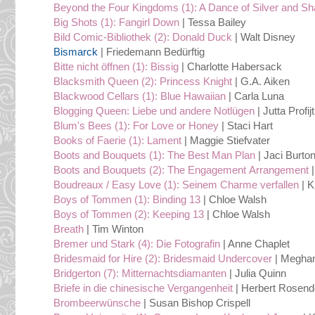
Beyond the Four Kingdoms (1): A Dance of Silver and S
Big Shots (1): Fangirl Down
| Tessa Bailey
Bild Comic-Bibliothek (2): Donald Duck
| Walt Disney
Bismarck
| Friedemann Bedürftig
Bitte nicht öffnen (1): Bissig
| Charlotte Habersack
Blacksmith Queen (2): Princess Knight
| G.A. Aiken
Blackwood Cellars (1): Blue Hawaiian
| Carla Luna
Blogging Queen: Liebe und andere Notlügen
| Jutta Profijt
Blum's Bees (1): For Love or Honey
| Staci Hart
Books of Faerie (1): Lament
| Maggie Stiefvater
Boots and Bouquets (1): The Best Man Plan
| Jaci Burto
Boots and Bouquets (2): The Engagement Arrangement
|
Boudreaux / Easy Love (1): Seinem Charme verfallen
| K
Boys of Tommen (1): Binding 13
| Chloe Walsh
Boys of Tommen (2): Keeping 13
| Chloe Walsh
Breath
| Tim Winton
Bremer und Stark (4): Die Fotografin
| Anne Chaplet
Bridesmaid for Hire (2): Bridesmaid Undercover
| Megha
Bridgerton (7): Mitternachtsdiamanten
| Julia Quinn
Briefe in die chinesische Vergangenheit
| Herbert Rosend
Brombeerwünsche
| Susan Bishop Crispell