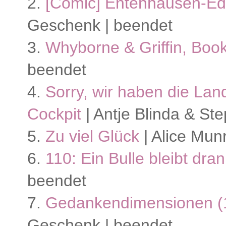
2.
[Comic] Entenhausen-Edi
Geschenk | beendet
3.
Whyborne & Griffin, Book
beendet
4.
Sorry, wir haben die Lan
Cockpit
| Antje Blinda & St
5.
Zu viel Glück
| Alice Mun
6.
110: Ein Bulle bleibt dran
beendet
7.
Gedankendimensionen (1
Geschenk | beendet