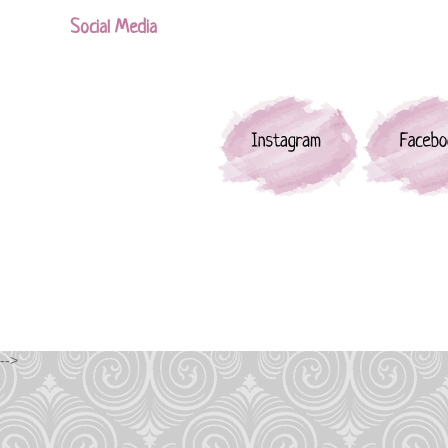
Social Media
-->