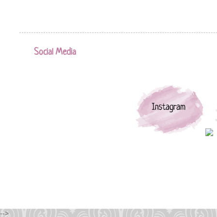
Social Media
-->