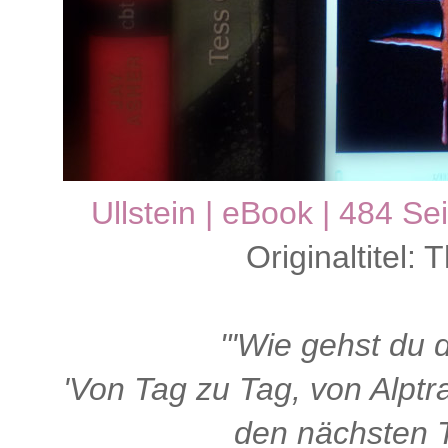
Ullstein | eBook | 484 S
Originaltitel: 
"'Wie gehst du 
'Von Tag zu Tag, von Alptr
den nächsten T