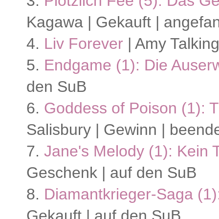
3.
Plötzlich Fee (5): Das 
Kagawa | Gekauft | angefa
4.
Liv Forever
| Amy Talking
5.
Endgame (1): Die Auser
den SuB
6.
Goddess of Poison (1): 
Salisbury | Gewinn | beend
7.
Jane's Melody (1): Kein 
Geschenk | auf den SuB
8.
Diamantkrieger-Saga (1)
Gekauft | auf den SuB