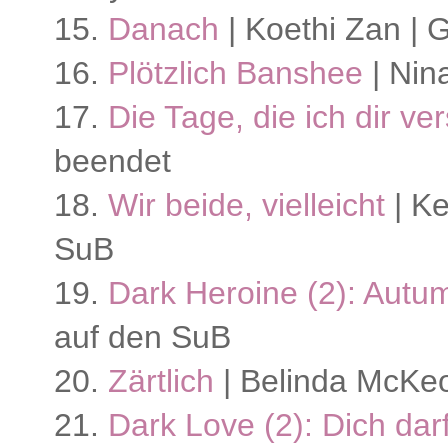
15.
Danach
| Koethi Zan | 
16.
Plötzlich Banshee
| Nin
17.
Die Tage, die ich dir ve
beendet
18.
Wir beide, vielleicht
| Ke
SuB
19.
Dark Heroine (2): Aut
auf den SuB
20.
Zärtlich
| Belinda McKeo
21.
Dark Love (2): Dich darf