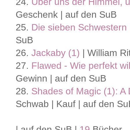
24.
Über uns der Himmel, u
Geschenk | auf den SuB
25.
Die sieben Schwestern 
SuB
26.
Jackaby (1)
| William Ri
27.
Flawed - Wie perfekt wil
Gewinn | auf den SuB
28.
Shades of Magic (1): A
Schwab | Kauf | auf den Su
| auf den SuB |
19
Bücher