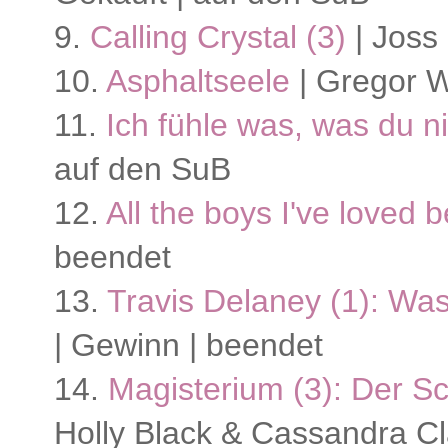
9.
Calling Crystal (3)
| Joss 
10.
Asphaltseele
| Gregor W
11.
Ich fühle was, was du ni
auf den SuB
12.
All the boys I've loved 
beendet
13.
Travis Delaney (1): W
| Gewinn | beendet
14.
Magisterium (3): Der S
Holly Black & Cassandra Cl