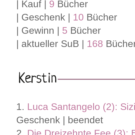
| Kauf |
9
Bücher
| Geschenk |
10
Bücher
| Gewinn |
5
Bücher
| aktueller SuB |
168
Büche
1.
Luca Santangelo (2): Siz
Geschenk | beendet
2.
Die Dreizehnte Fee (3): 