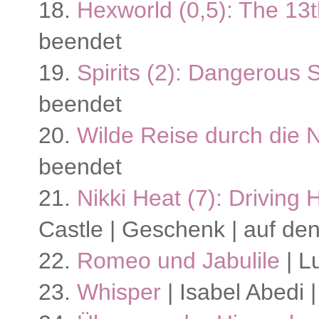
18.
Hexworld (0,5): The 13
beendet
19.
Spirits (2): Dangerous S
beendet
20.
Wilde Reise durch die 
beendet
21.
Nikki Heat (7): Driving 
Castle | Geschenk | auf de
22.
Romeo und Jabulile
| L
23.
Whisper
| Isabel Abedi 