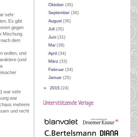
Oktober
(35)
September
(36)
ar sehr
August
(36)
ten. Es gibt
tionen gegen
Juli
(35)
se Mischung
Juni
(31)
rz nach dem
Mai
(38)
en wollen, und
April
(34)
araktere (und
März
(33)
sa
Februar
(34)
eisacher
Januar
(25)
►
2015
(24)
t) war sehr
ösung war
Unterstützende Verlage
urchaus mehrere
ltsam und recht