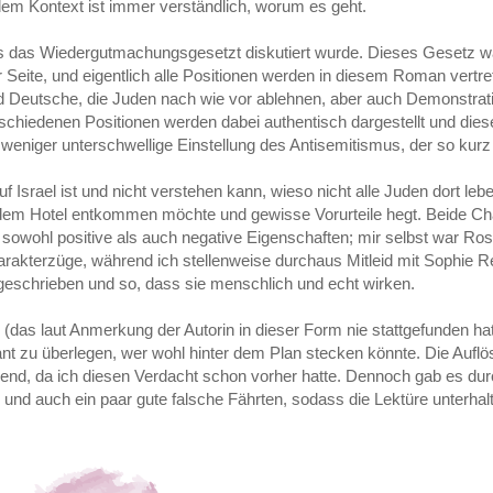
s dem Kontext ist immer verständlich, worum es geht.
als das Wiedergutmachungsgesetzt diskutiert wurde. Dieses Gesetz w
r Seite, und eigentlich alle Positionen werden in diesem Roman vertre
und Deutsche, die Juden nach wie vor ablehnen, aber auch Demonstra
chiedenen Positionen werden dabei authentisch dargestellt und die
r weniger unterschwellige Einstellung des Antisemitismus, der so ku
f Israel ist und nicht verstehen kann, wieso nicht alle Juden dort leb
dem Hotel entkommen möchte und gewisse Vorurteile hegt. Beide Ch
 sowohl positive als auch negative Eigenschaften; mir selbst war Ro
akterzüge, während ich stellenweise durchaus Mitleid mit Sophie R
geschrieben und so, dass sie menschlich und echt wirken.
(das laut Anmerkung der Autorin in dieser Form nie stattgefunden ha
sant zu überlegen, wer wohl hinter dem Plan stecken könnte. Die Aufl
hend, da ich diesen Verdacht schon vorher hatte. Dennoch gab es d
 und auch ein paar gute falsche Fährten, sodass die Lektüre unterha