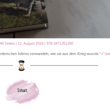
 448 Seiten | 12. August 2016 | 978-3471351260
mörderisches Inferno verwandeln, wie sie aus dem Krieg wusste.
"
// Se