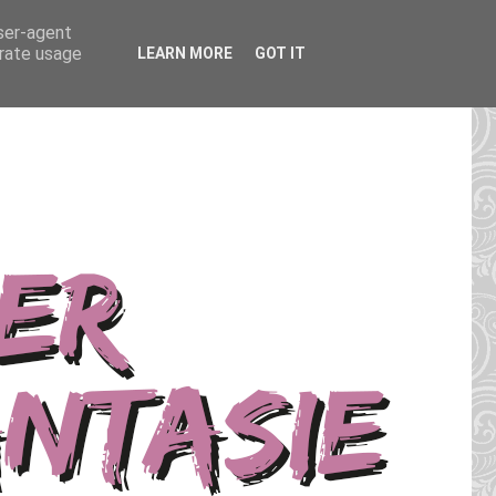
user-agent
erate usage
LEARN MORE
GOT IT