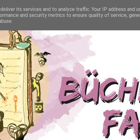
eliver its services and to analyze traffic. Your IP address and 
ormance and security metrics to ensure quality of service, gen
abuse.