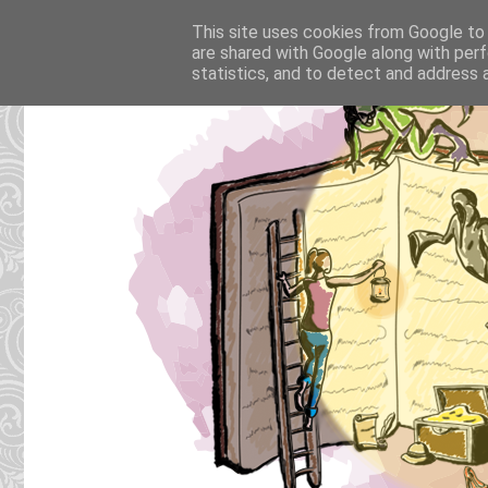
This site uses cookies from Google to d
are shared with Google along with perf
statistics, and to detect and address 