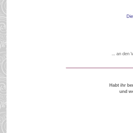
Die
... an den
Habt ihr be
und we