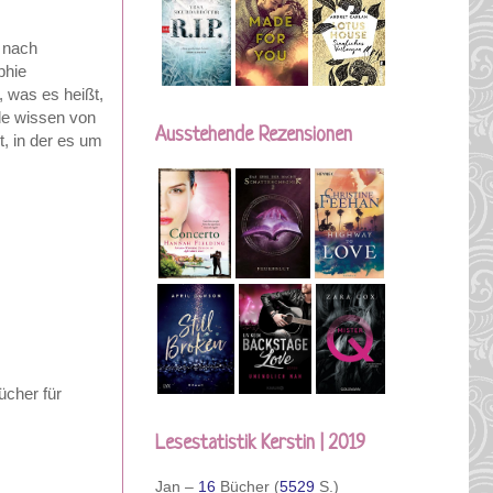
 nach
phie
 was es heißt,
de wissen von
Ausstehende Rezensionen
t, in der es um
ücher für
Lesestatistik Kerstin | 2019
Jan –
16
Bücher (
5529
S.)