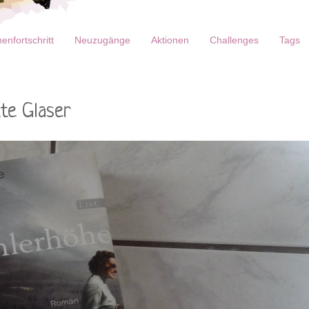
enfortschritt
Neuzugänge
Aktionen
Challenges
Tags
tte Glaser