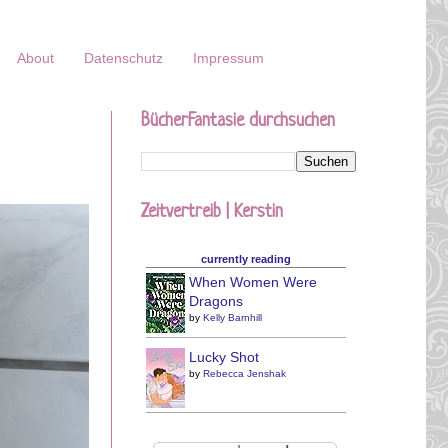
About
Datenschutz
Impressum
BücherFantasie durchsuchen
Zeitvertreib | Kerstin
currently reading
When Women Were
Dragons
by
Kelly Barnhill
Lucky Shot
by
Rebecca Jenshak