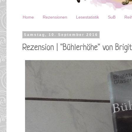
Home
Rezensionen
Lesestatistik
SuB
Reih
Samstag, 10. September 2016
Rezension | "Bühlerhöhe" von Brigi