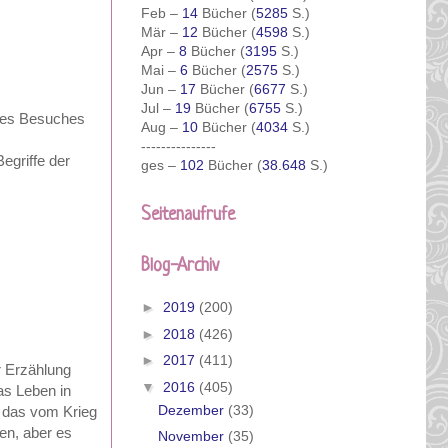
Feb –
14
Bücher (
5285
S.)
Mär –
12
Bücher (
4598
S.)
Apr –
8
Bücher (
3195
S.)
Mai –
6
Bücher (
2575
S.)
Jun –
17
Bücher (
6677
S.)
Jul –
19
Bücher (
6755
S.)
 des Besuches
Aug –
10
Bücher (
4034
S.)
---------------
egriffe der
ges –
102
Bücher (
38.648
S.)
Seitenaufrufe
Blog-Archiv
►
2019
(200)
►
2018
(426)
►
2017
(411)
r Erzählung
▼
2016
(405)
as Leben in
Dezember
(33)
h das vom Krieg
en, aber es
November
(35)