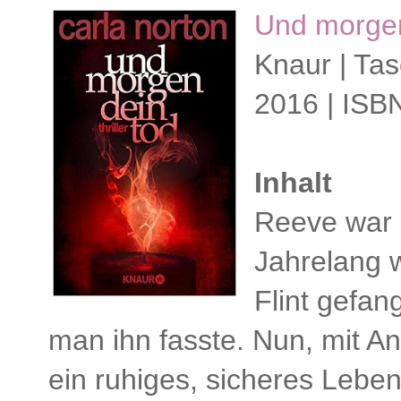
Und morge
Knaur | Tas
2016 | ISB
Inhalt
Reeve war z
Jahrelang 
Flint gefan
man ihn fasste. Nun, mit An
ein ruhiges, sicheres Lebe