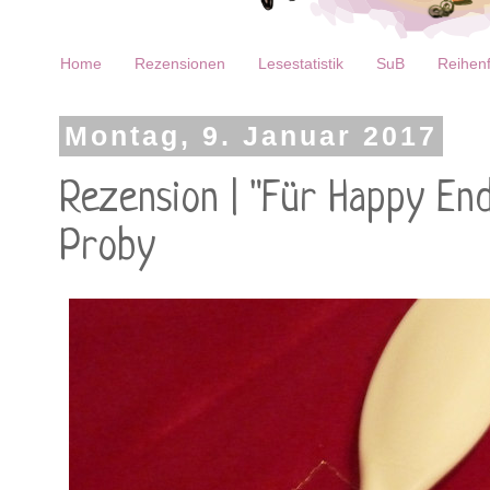
Home
Rezensionen
Lesestatistik
SuB
Reihenf
Montag, 9. Januar 2017
Rezension | "Für Happy Ends
Proby