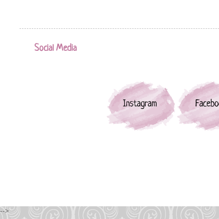
Social Media
-->