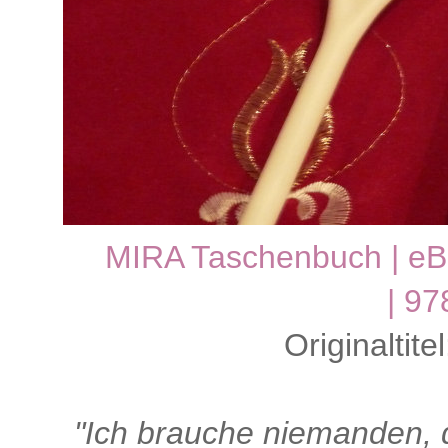
MIRA Taschenbuch | eBo
|
97
Originaltite
"Ich brauche niemanden, d