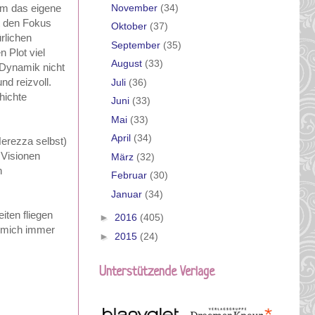
November
(34)
 um das eigene
gt den Fokus
Oktober
(37)
rlichen
September
(35)
 Plot viel
August
(33)
 Dynamik nicht
d reizvoll.
Juli
(36)
hichte
Juni
(33)
Mai
(33)
April
(34)
Nerezza selbst)
 Visionen
März
(32)
h
Februar
(30)
Januar
(34)
iten fliegen
►
2016
(405)
r mich immer
►
2015
(24)
Unterstützende Verlage