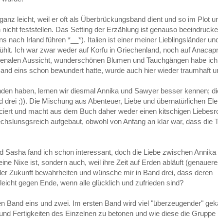
 ganz leicht, weil er oft als Überbrückungsband dient und so im Plot 
nicht feststellen. Das Setting der Erzählung ist genauso beeindrucken
 uns nach Irland führen *__*). Italien ist einer meiner Lieblingsländer u
t. Ich war zwar weder auf Korfu in Griechenland, noch auf Anacapri i
menalen Aussicht, wunderschönen Blumen und Tauchgängen habe ich 
Band eins schon bewundert hatte, wurde auch hier wieder traumhaft 
den haben, lernen wir diesmal Annika und Sawyer besser kennen; di
nd drei ;)). Die Mischung aus Abenteuer, Liebe und übernatürlichen E
ciert und macht aus dem Buch daher weder einen kitschigen Liebesr
hslunsgsreich aufgebaut, obwohl von Anfang an klar war, dass die 
nd Sasha fand ich schon interessant, doch die Liebe zwischen Annik
eine Nixe ist, sondern auch, weil ihre Zeit auf Erden abläuft (genauer
n der Zukunft bewahrheiten und wünsche mir in Band drei, dass deren
leicht gegen Ende, wenn alle glücklich und zufrieden sind?
n Band eins und zwei. Im ersten Band wird viel "überzeugender" gek
und Fertigkeiten des Einzelnen zu betonen und wie diese die Gruppe