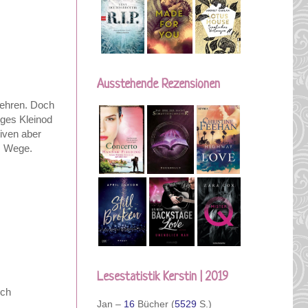
Ausstehende Rezensionen
kehren. Doch
iges Kleinod
iven aber
im Wege.
Lesestatistik Kerstin | 2019
ich
Jan –
16
Bücher (
5529
S.)