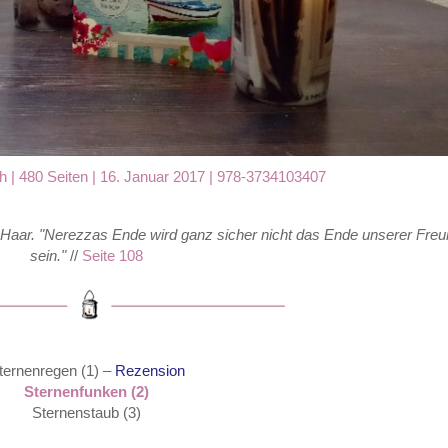
 | 480 Seiten | 16. Januar 2017 |
978-3734103407
das Haar. "Nerezzas Ende wird ganz sicher nicht das Ende unserer Fre
sein."
//
Seite 108
ternenregen (1) –
Rezension
Sternenfunken (2)
Sternenstaub (3)