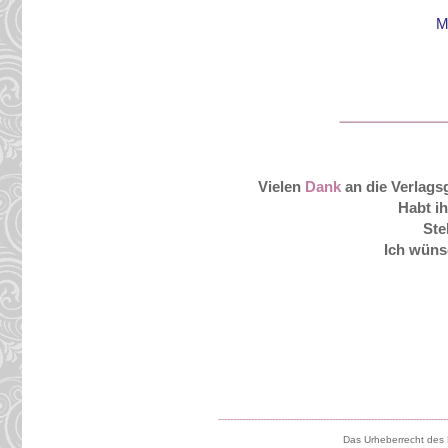
M
Vielen
Dank
an die Verlag
Habt i
Ste
Ich wüns
----------------------------------------------------------------------------
Das Urheberrecht des 