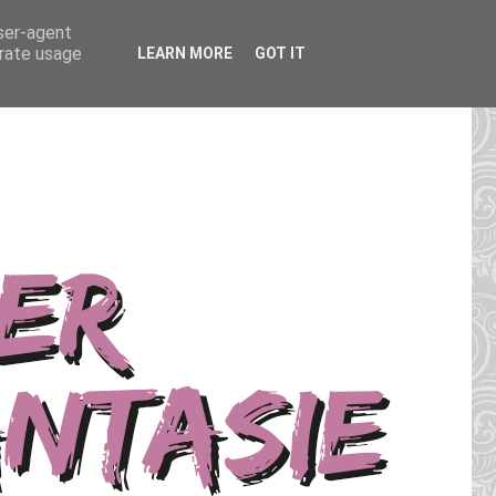
user-agent
erate usage
LEARN MORE
GOT IT