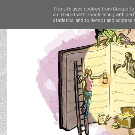
This site uses cookies from Google to d
are shared with Google along with perf
statistics, and to detect and address 