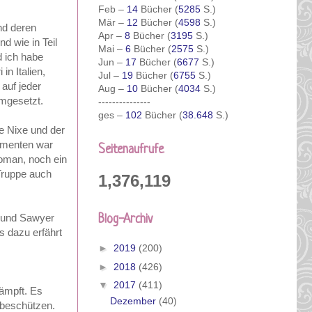
Feb –
14
Bücher (
5285
S.)
Mär –
12
Bücher (
4598
S.)
und deren
Apr –
8
Bücher (
3195
S.)
d wie in Teil
Mai –
6
Bücher (
2575
S.)
nd ich habe
Jun –
17
Bücher (
6677
S.)
n Italien,
Jul –
19
Bücher (
6755
S.)
auf jeder
Aug –
10
Bücher (
4034
S.)
umgesetzt.
---------------
ges –
102
Bücher (
38.648
S.)
e Nixe und der
lementen war
Seitenaufrufe
oman, noch ein
Truppe auch
1,376,119
a und Sawyer
Blog-Archiv
es dazu erfährt
►
2019
(200)
►
2018
(426)
▼
2017
(411)
ämpft. Es
Dezember
(40)
 beschützen.