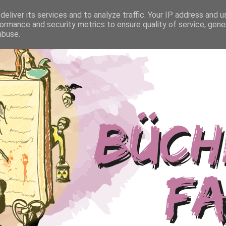
eliver its services and to analyze traffic. Your IP address and 
ormance and security metrics to ensure quality of service, gen
abuse.