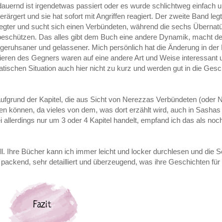
 dauernd ist irgendetwas passiert oder es wurde schlichtweg einfach
ärgert und sie hat sofort mit Angriffen reagiert. Der zweite Band le
rlegter und sucht sich einen Verbündeten, während die sechs Übernatü
beschützen. Das alles gibt dem Buch eine andere Dynamik, macht den
n geruhsaner und gelassener. Mich persönlich hat die Änderung in der
eren des Gegners waren auf eine andere Art und Weise interessant un
schen Situation auch hier nicht zu kurz und werden gut in die Gesc
ufgrund der Kapitel, die aus Sicht von Nerezzas Verbündeten (oder 
n können, da vieles von dem, was dort erzählt wird, auch in Sashas
i allerdings nur um 3 oder 4 Kapitel handelt, empfand ich das als noc
ll. Ihre Bücher kann ich immer leicht und locker durchlesen und die Se
d packend, sehr detailliert und überzeugend, was ihre Geschichten fü