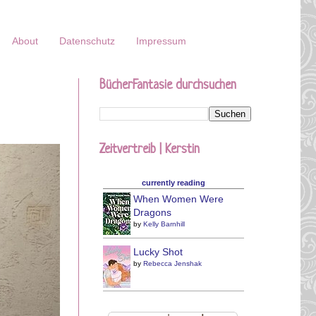
About
Datenschutz
Impressum
BücherFantasie durchsuchen
Zeitvertreib | Kerstin
currently reading
When Women Were
Dragons
by
Kelly Barnhill
Lucky Shot
by
Rebecca Jenshak