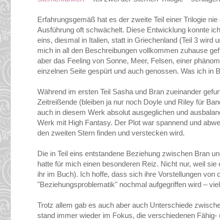
Erfahrungsgemäß hat es der zweite Teil einer Trilogie nie
Ausführung oft schwächelt. Diese Entwicklung konnte ich 
eins, diesmal in Italien, statt in Griechenland (Teil 3 wird
mich in all den Beschreibungen vollkommen zuhause gefühl
aber das Feeling von Sonne, Meer, Felsen, einer phäno
einzelnen Seite gespürt und auch genossen. Was ich in 
Während im ersten Teil Sasha und Bran zueinander gefun
Zeitreißende (bleiben ja nur noch Doyle und Riley für Ba
auch in diesem Werk absolut ausgeglichen und ausbalan
Werk mit High Fantasy. Der Plot war spannend und abwec
den zweiten Stern finden und verstecken wird.
Die in Teil eins entstandene Beziehung zwischen Bran u
hatte für mich einen besonderen Reiz. Nicht nur, weil sie 
ihr im Buch). Ich hoffe, dass sich ihre Vorstellungen vo
"Beziehungsproblematik" nochmal aufgegriffen wird – viel
Trotz allem gab es auch aber auch Unterschiede zwische
stand immer wieder im Fokus, die verschiedenen Fähig- 