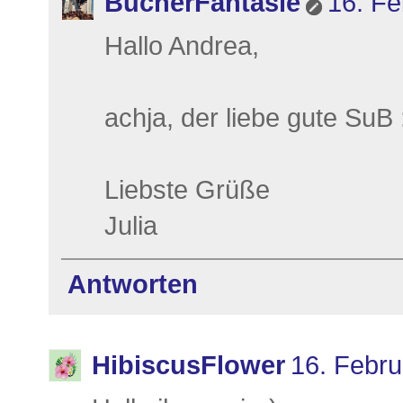
BücherFantasie
16. Fe
Hallo Andrea,
achja, der liebe gute SuB
Liebste Grüße
Julia
Antworten
HibiscusFlower
16. Febr