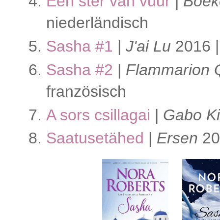
Een ster van vuur
|
Boek
niederländisch
Sasha #1
|
J'ai Lu
2016 
Sasha #2
|
Flammarion
französisch
A sors csillagai
|
Gabo K
Saatusetähed
|
Ersen
20