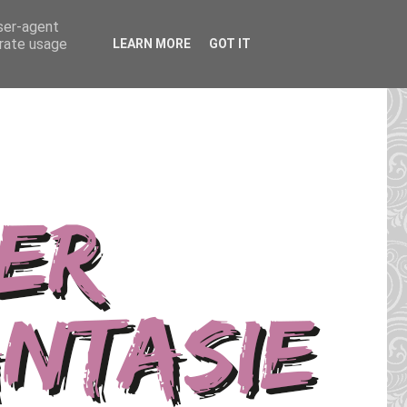
user-agent
erate usage
LEARN MORE
GOT IT