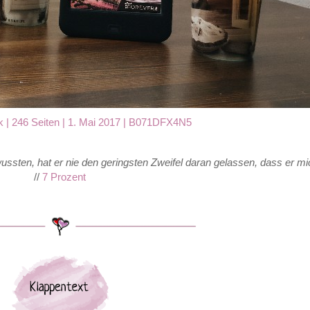
 | 246 Seiten | 1. Mai 2017 |
B071DFX4N5
ssten, hat er nie den geringsten Zweifel daran gelassen, dass er mic
//
7 Prozent