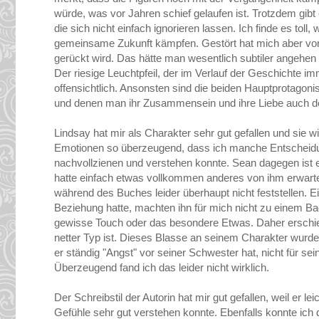
würde, was vor Jahren schief gelaufen ist. Trotzdem gibt
die sich nicht einfach ignorieren lassen. Ich finde es tol
gemeinsame Zukunft kämpfen. Gestört hat mich aber vo
gerückt wird. Das hätte man wesentlich subtiler angehe
Der riesige Leuchtpfeil, der im Verlauf der Geschichte 
offensichtlich. Ansonsten sind die beiden Hauptprotago
und denen man ihr Zusammensein und ihre Liebe auch def
Lindsay hat mir als Charakter sehr gut gefallen und sie 
Emotionen so überzeugend, dass ich manche Entscheidung, 
nachvollzienen und verstehen konnte. Sean dagegen ist ei
hatte einfach etwas vollkommen anderes von ihm erwartet.
während des Buches leider überhaupt nicht feststellen. Ei
Beziehung hatte, machten ihn für mich nicht zu einem Ba
gewisse Touch oder das besondere Etwas. Daher erschien e
netter Typ ist. Dieses Blasse an seinem Charakter wurde
er ständig "Angst" vor seiner Schwester hat, nicht für s
Überzeugend fand ich das leider nicht wirklich.
Der Schreibstil der Autorin hat mir gut gefallen, weil er l
Gefühle sehr gut verstehen konnte. Ebenfalls konnte ich 