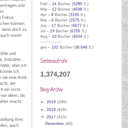
Feb –
14
Bücher (
5285
S.)
übertragen und
Mär –
12
Bücher (
4598
S.)
hre
Apr –
8
Bücher (
3195
S.)
n Fokus
Mai –
6
Bücher (
2575
S.)
aschen können.
Jun –
17
Bücher (
6677
S.)
r dann doch zu
Jul –
19
Bücher (
6755
S.)
n auch merkt
Aug –
10
Bücher (
4034
S.)
---------------
ges –
102
Bücher (
38.648
S.)
fühle und
te, trotzdem
Seitenaufrufe
hätte, aber ich
konnte ich
1,374,207
 nie eine feste
acht, der
h ein recht
Blog-Archiv
vor allem, da
ieher macht.
►
2019
(200)
►
2018
(426)
▼
2017
(411)
tellung ihrer
Dezember
(40)
llen, auch