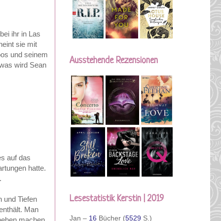
ei ihr in Las
eint sie mit
toos und seinem
Ausstehende Rezensionen
 was wird Sean
es auf das
tungen hatte.
.
Lesestatistik Kerstin | 2019
n und Tiefen
enthält. Man
Jan –
16
Bücher (
5529
S.)
chehen machen