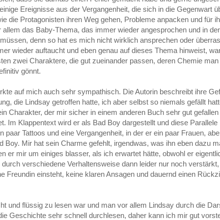
 einige Ereignisse aus der Vergangenheit, die sich in die Gegenwart 
l, wie die Protagonisten ihren Weg gehen, Probleme anpacken und für i
r allem das Baby-Thema, das immer wieder angesprochen und in de
n müssen, denn so hat es mich nicht wirklich ansprechen oder überr
immer wieder auftaucht und eben genau auf dieses Thema hinweist, wa
nisten zwei Charaktere, die gut zueinander passen, deren Chemie ma
initiv gönnt.
wirkte auf mich auch sehr sympathisch. Die Autorin beschreibt ihre Ge
die Lindsay getroffen hatte, ich aber selbst so niemals gefällt hat
n Charakter, der mir sicher in einem anderen Buch sehr gut gefallen 
 Im Klappentext wird er als Bad Boy dargestellt und diese Parallele 
n paar Tattoos und eine Vergangenheit, in der er ein paar Frauen, aber
d Boy. Mir hat sein Charme gefehlt, irgendwas, was ihn eben dazu m
r mir um einiges blasser, als ich erwartet hätte, obwohl er eigentlic
 durch verschiedene Verhaltensweise dann leider nur noch verstärkt, 
eine Freundin einsteht, keine klaren Ansagen und dauernd einen Rückz
eicht und flüssig zu lesen war und man vor allem Lindsay durch die Dars
die Geschichte sehr schnell durchlesen, daher kann ich mir gut vorste