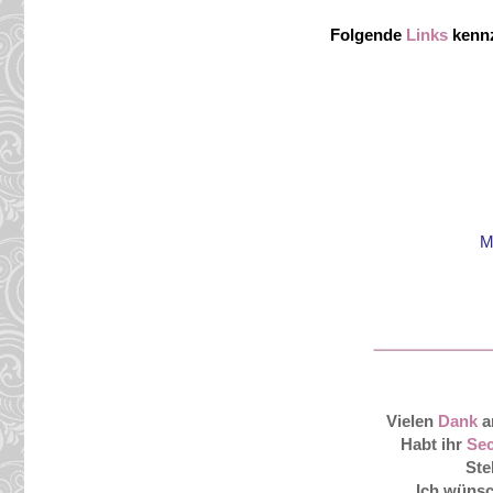
Folgende
Links
kennz
M
Vielen
Dank
a
Habt ihr
Sec
Ste
Ich wüns