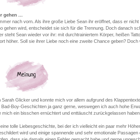
uer gehen …
mer nach vorn. Als ihre große Liebe Sean ihr eröffnet, dass er nicht b
 gehen wird, entscheidet sie sich für die Trennung. Doch danach sch
 steht Sean wieder vor ihr: mit durchtrainiertem Körper, heißen Tat
ort höher. Soll sie ihrer Liebe noch eine zweite Chance geben? Doch
n Sarah Glicker und konnte mich vor allem aufgrund des Klappentext
ad-Boy-Geschichten ja ganz gerne, weswegen ich auch hohe Erwar
e mich ein bisschen ernüchtert und enttäuscht zurückgelassen haben
ine tolle Liebesgeschichte, bei der ich vielleicht ein paar mehr Höhe
 geschildert wird und einige spannende und sehr emotionale Passagen 
mpfen, dass sie damals einen Fehler gemacht habe und gerne unges