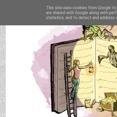
This site uses cookies from Google to d
are shared with Google along with perf
statistics, and to detect and address 