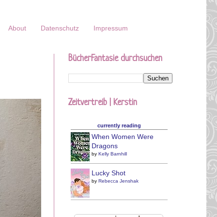
About
Datenschutz
Impressum
BücherFantasie durchsuchen
Zeitvertreib | Kerstin
currently reading
When Women Were
Dragons
by
Kelly Barnhill
Lucky Shot
by
Rebecca Jenshak