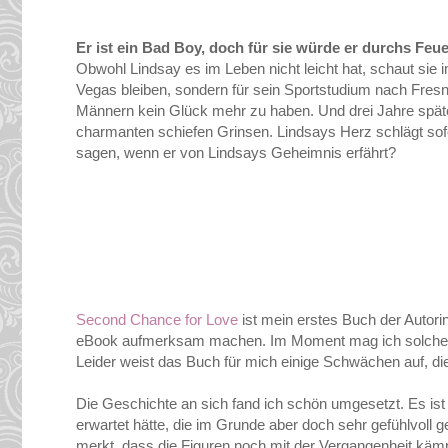
Er ist ein Bad Boy, doch für sie würde er durchs Fe
Obwohl Lindsay es im Leben nicht leicht hat, schaut sie im
Vegas bleiben, sondern für sein Sportstudium nach Fresno
Männern kein Glück mehr zu haben. Und drei Jahre später
charmanten schiefen Grinsen. Lindsays Herz schlägt sof
sagen, wenn er von Lindsays Geheimnis erfährt?
Second Chance for Love
ist mein erstes Buch der Autori
eBook aufmerksam machen. Im Moment mag ich solche B
Leider weist das Buch für mich einige Schwächen auf, di
Die Geschichte an sich fand ich schön umgesetzt. Es ist e
erwartet hätte, die im Grunde aber doch sehr gefühlvoll
merkt, dass die Figuren noch mit der Vergangenheit kä