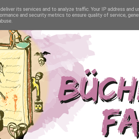
eliver its services and to analyze traffic. Your IP address and 
ormance and security metrics to ensure quality of service, gen
abuse.