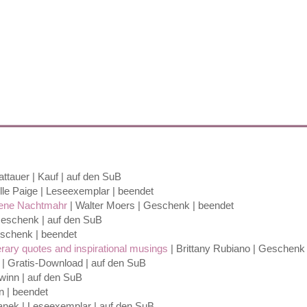
attauer | Kauf | auf den SuB
lle Paige | Leseexemplar | beendet
bene Nachtmahr
| Walter Moers | Geschenk | beendet
Geschenk | auf den SuB
schenk | beendet
terary quotes and inspirational musings
| Brittany Rubiano | Geschenk
| Gratis-Download | auf den SuB
winn | auf den SuB
n | beendet
nek | Leseexemplar | auf den SuB