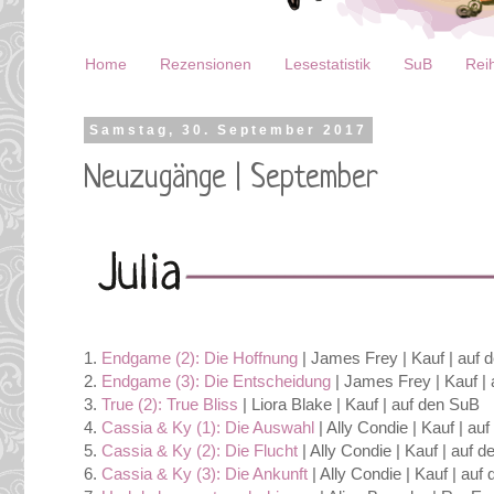
Home
Rezensionen
Lesestatistik
SuB
Reih
Samstag, 30. September 2017
Neuzugänge | September
1.
Endgame (2): Die Hoffnung
| James Frey | Kauf | auf 
2.
Endgame (3): Die Entscheidung
| James Frey | Kauf |
3.
True (2): True Bliss
| Liora Blake | Kauf | auf den SuB
4.
Cassia & Ky (1): Die Auswahl
| Ally Condie | Kauf | au
5.
Cassia & Ky (2): Die Flucht
| Ally Condie | Kauf | auf 
6.
Cassia & Ky (3): Die Ankunft
| Ally Condie | Kauf | auf