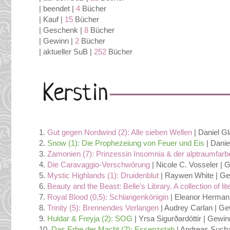
| beendet |
4
Bücher
| Kauf |
15
Bücher
| Geschenk |
8
Bücher
| Gewinn |
2
Bücher
| aktueller SuB |
252
Bücher
1.
Gut gegen Nordwind (2): Alle sieben Wellen
| Daniel Gl
2.
Snow (1): Die Prophezeiung von Feuer und Eis
| Danie
3.
Zamonien (7): Prinzessin Insomnia & der alptraumfar
4.
Die Caravaggio-Verschwörung
| Nicole C. Vosseler | 
5.
Mystic Highlands (1): Druidenblut
| Raywen White | Ge
6.
Beauty and the Beast: Belle's Library. A collection of li
7.
Royal Blood (0,5): Schlangenkönigin
| Eleanor Herman 
8.
Trinity (5): Brennendes Verlangen
| Audrey Carlan | Ge
9.
Huldar & Freyja (2): SOG
| Yrsa Sigurðardóttir | Gewin
10.
Das Erbe der Macht (2): Essenzstab
| Andreas Sucha