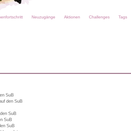
enfortschritt
Neuzugänge
Aktionen
Challenges
Tags
den SuB
 auf den SuB
f den SuB
den SuB
 den SuB