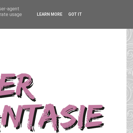
user-agent
erate usage
LEARN MORE
GOT IT