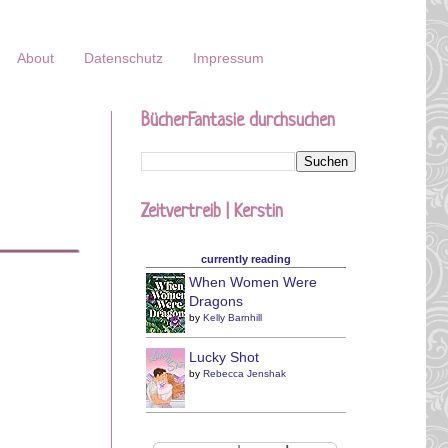
About
Datenschutz
Impressum
BücherFantasie durchsuchen
Zeitvertreib | Kerstin
currently reading
When Women Were
Dragons
by
Kelly Barnhill
Lucky Shot
by
Rebecca Jenshak