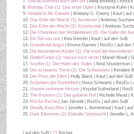
7.
Und du kommst auch drin vor
| Alina Bronsky | RezEx
8.
Monday Club (1): Das erste Opfer
| Krystyna Kuhn | K
9.
Verliebt in Mr. Daniels
| Brittainy C. Cherry | Kauf | au
10.
Das Erbe der Macht (1): Aurafeuer
| Andreas Suchan
11.
Das Erbe der Macht (2): Essenzstab
| Andreas Sucha
12.
Die Chroniken der Verbliebenen (3): Die Gabe der Au
13.
Ein Teil von uns
| Kira Gembri | Kauf | auf den SuB
14.
Grandhotel Angst
| Emma Garnier | RezEx | auf den
15.
Die besonderen Kinder (1): Die Insel der besonderen 
16.
GötterFunke (2): Hasse mich nicht!
| Marah Woolf | G
17.
Scythe (1): Die Hüter des Todes
| Neal Shusterman | 
18.
Der schwarze Thron (1): Die Schwestern
| Kendare B
19.
Der Prinz der Elfen
| Holly Black | Kauf | auf den SuB
20.
Scherben der Dunkelheit
| Gesa Schwartz | RezEx | 
21.
Unsere verlorene Herzen
| Krystal Sutherland | RezE
22.
The Promise (1): Der goldene Hof
| Richelle Mead | K
23.
Rot für Rache
| Jari Järvelä | RezEx | auf den SuB
24.
Deadly Ever After
| Jennifer L. Armentrout | Kauf | au
25.
Dark Elements (2): Eiskalte Sehnsucht
| Jennifer L. 
| auf den SuB |
21
Bücher