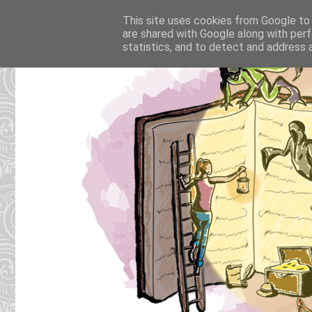
This site uses cookies from Google to d
are shared with Google along with perf
statistics, and to detect and address 