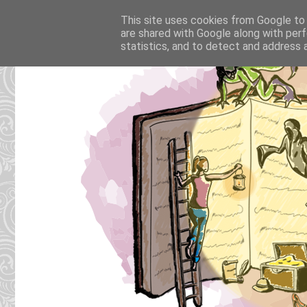
This site uses cookies from Google to d
are shared with Google along with perf
statistics, and to detect and address 