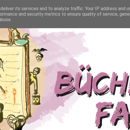
eliver its services and to analyze traffic. Your IP address and 
ormance and security metrics to ensure quality of service, gen
abuse.