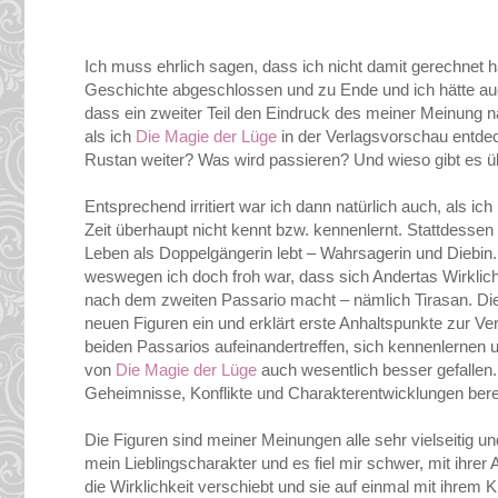
Ich muss ehrlich sagen, dass ich nicht damit gerechnet 
Geschichte abgeschlossen und zu Ende und ich hätte auch 
dass ein zweiter Teil den Eindruck des meiner Meinung n
als ich
Die Magie der Lüge
in der Verlagsvorschau entdec
Rustan weiter? Was wird passieren? Und wieso gibt es üb
Entsprechend irritiert war ich dann natürlich auch, als ic
Zeit überhaupt nicht kennt bzw. kennenlernt. Stattdessen
Leben als Doppelgängerin lebt – Wahrsagerin und Diebin. 
weswegen ich doch froh war, dass sich Andertas Wirklich
nach dem zweiten Passario macht – nämlich Tirasan. Die 
neuen Figuren ein und erklärt erste Anhaltspunkte zur Ver
beiden Passarios aufeinandertreffen, sich kennenlernen 
von
Die Magie der Lüge
auch wesentlich besser gefallen. 
Geheimnisse, Konflikte und Charakterentwicklungen berei
Die Figuren sind meiner Meinungen alle sehr vielseitig u
mein Lieblingscharakter und es fiel mir schwer, mit ihre
die Wirklichkeit verschiebt und sie auf einmal mit ihrem