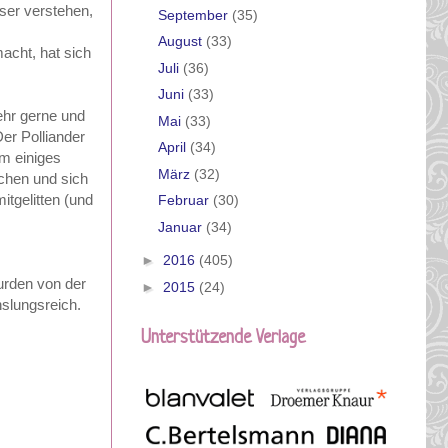
sser verstehen,
September
(35)
August
(33)
acht, hat sich
Juli
(36)
Juni
(33)
ehr gerne und
Mai
(33)
Der Polliander
April
(34)
um einiges
März
(32)
chen und sich
tgelitten (und
Februar
(30)
Januar
(34)
►
2016
(405)
urden von der
►
2015
(24)
slungsreich.
Unterstützende Verlage