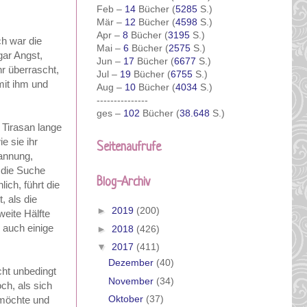
Feb –
14
Bücher (
5285
S.)
Mär –
12
Bücher (
4598
S.)
Apr –
8
Bücher (
3195
S.)
ch war die
Mai –
6
Bücher (
2575
S.)
gar Angst,
Jun –
17
Bücher (
6677
S.)
r überrascht,
Jul –
19
Bücher (
6755
S.)
mit ihm und
Aug –
10
Bücher (
4034
S.)
---------------
ges –
102
Bücher (
38.648
S.)
r Tirasan lange
e sie ihr
Seitenaufrufe
pannung,
 die Suche
Blog-Archiv
ich, führt die
, als die
►
2019
(200)
eite Hälfte
 auch einige
►
2018
(426)
▼
2017
(411)
Dezember
(40)
cht unbedingt
November
(34)
ch, als sich
Oktober
(37)
 möchte und