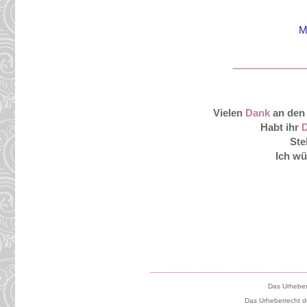
M
Vielen
Dank
an den
Habt ihr
D
Ste
Ich wü
----------------------------------------------------------------------------
Das Urheberr
Das Urheberrecht des