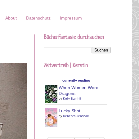
About
Datenschutz
Impressum
BücherFantasie durchsuchen
Zeitvertreib | Kerstin
currently reading
When Women Were
Dragons
by
Kelly Barnhill
Lucky Shot
by
Rebecca Jenshak