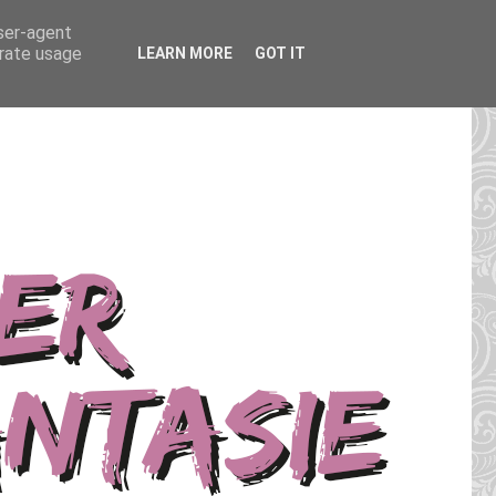
user-agent
erate usage
LEARN MORE
GOT IT