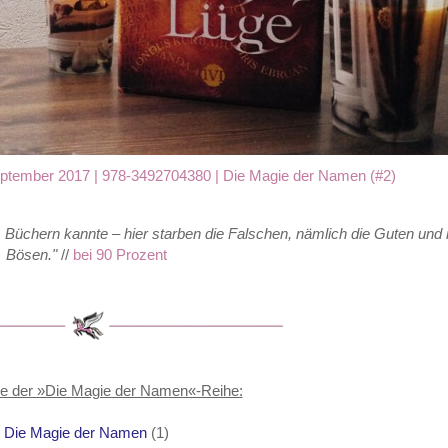
September 2017 |
978-3492704380
| Die Magie der Namen (#2)
 Büchern kannte – hier starben die Falschen, nämlich die Guten und n
Bösen.
"
//
bei 90 Prozent
ge der »Die Magie der Namen«-Reihe:
Die Magie der Namen
(1)