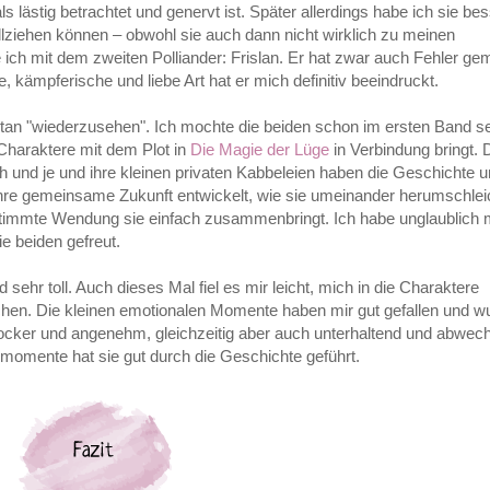
 als lästig betrachtet und genervt ist. Später allerdings habe ich sie be
ollziehen können – obwohl sie auch dann nicht wirklich zu meinen
ich mit dem zweiten Polliander: Frislan. Er hat zwar auch Fehler gem
, kämpferische und liebe Art hat er mich definitiv beeindruckt.
tan "wiederzusehen". Ich mochte die beiden schon im ersten Band s
 Charaktere mit dem Plot in
Die Magie der Lüge
in Verbindung bringt. 
 und je und ihre kleinen privaten Kabbeleien haben die Geschichte 
 ihre gemeinsame Zukunft entwickelt, wie sie umeinander herumschlei
timmte Wendung sie einfach zusammenbringt. Ich habe unglaublich mi
ie beiden gefreut.
sehr toll. Auch dieses Mal fiel es mir leicht, mich in die Charaktere
hen. Die kleinen emotionalen Momente haben mir gut gefallen und w
locker und angenehm, gleichzeitig aber auch unterhaltend und abwech
mente hat sie gut durch die Geschichte geführt.