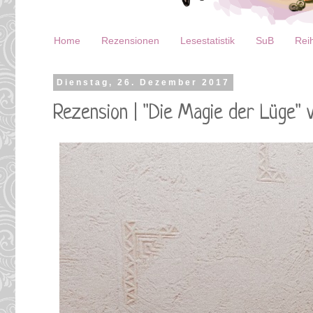
Home
Rezensionen
Lesestatistik
SuB
Reih
Dienstag, 26. Dezember 2017
Rezension | "Die Magie der Lüge" 