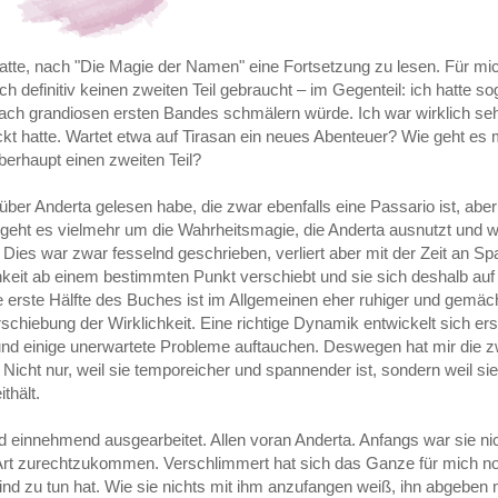
hatte, nach "Die Magie der Namen" eine Fortsetzung zu lesen. Für mi
definitiv keinen zweiten Teil gebraucht – im Gegenteil: ich hatte so
ach grandiosen ersten Bandes schmälern würde. Ich war wirklich seh
kt hatte. Wartet etwa auf Tirasan ein neues Abenteuer? Wie geht es 
erhaupt einen zweiten Teil?
h über Anderta gelesen habe, die zwar ebenfalls eine Passario ist, abe
 geht es vielmehr um die Wahrheitsmagie, die Anderta ausnutzt und wi
Dies war zwar fesselnd geschrieben, verliert aber mit der Zeit an S
keit ab einem bestimmten Punkt verschiebt und sie sich deshalb auf
erste Hälfte des Buches ist im Allgemeinen eher ruhiger und gemächl
schiebung der Wirklichkeit. Eine richtige Dynamik entwickelt sich erst
und einige unerwartete Probleme auftauchen. Deswegen hat mir die zw
Nicht nur, weil sie temporeicher und spannender ist, sondern weil sie
thält.
nd einnehmend ausgearbeitet. Allen voran Anderta. Anfangs war sie ni
r Art zurechtzukommen. Verschlimmert hat sich das Ganze für mich no
 Kind zu tun hat. Wie sie nichts mit ihm anzufangen weiß, ihn abgeben