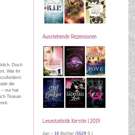
Ausstehende Rezensionen
cklich. Doch
rt. War ihr
kzufordern:
rade die
 – nur hat
uch Tirasan
ennt.
Lesestatistik Kerstin | 2019
Jan –
16
Bücher (
5529
S.)