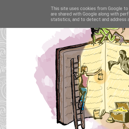
This site uses cookies from Google to d
are shared with Google along with perf
statistics, and to detect and address 