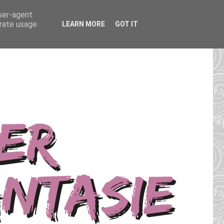
user-agent
erate usage
LEARN MORE
GOT IT