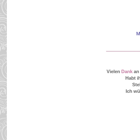
M
Vielen
Dank
an
Habt i
Ste
Ich wü