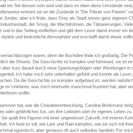
d ein Teil dessen sein wird und dass es eben diese Umstände sind, 
ellenweise erinnert sie an die Zustände in "Die Tribute von Panem" 
ie Jordan, aber ich finde, dass Grey als Stadt seinen ganz eigenen C
 Industriestadt, der Smog, die Wachdrohnen, die Tätowierungen. Viele
e und in das Setting einfließen und gibt dem Leser damit immer ein 
eine dunkle und bedrohliche Atmosphäre und erschafft damit etwas vol
u vernachlässigen waren, denn die Buchidee finde ich großartig. Die P
tlich die Ghosts. Die Geschichte ist komplex und fulminant, sie ist 
die aber kurz darauf durch neue Spannungsbögen oder Wendungen in 
egenteil. Ich habe mich sehr unterhalten gefühlt und konnte als Leser
auchen. Da die Geschichte so komplex aufgebaut ist, werden natürlich
ge im Unklaren, was mich einerseits manchmal frustriert hat, aber an
terlesen wollte.
nommen hat, war die Charakterentwicklung. Caroline Brinkmann bring
ales oder gefährliches tun, um ihre Liebsten oder ihr eigenes Leben z
ie quält ihre Figuren mit einer ungewissen Zukunft, mit inneren Konfl
t. Ich fand es toll, wie Lark und Rain kämpfen, wie sie sich mit ihren
hmal egoistisch, aber genauso oft auch selbstlos handeln. Für mic