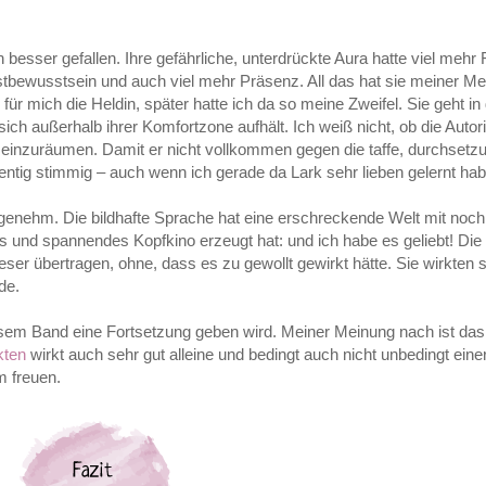
esser gefallen. Ihre gefährliche, unterdrückte Aura hatte viel mehr 
tbewusstsein und auch viel mehr Präsenz. All das hat sie meiner M
ür mich die Heldin, später hatte ich da so meine Zweifel. Sie geht i
sich außerhalb ihrer Komfortzone aufhält. Ich weiß nicht, ob die Autor
 einzuräumen. Damit er nicht vollkommen gegen die taffe, durchsetz
zentig stimmig – auch wenn ich gerade da Lark sehr lieben gelernt ha
ngenehm. Die bildhafte Sprache hat eine erschreckende Welt mit noch
und spannendes Kopfkino erzeugt hat: und ich habe es geliebt! Die 
eser übertragen, ohne, dass es zu gewollt gewirkt hätte. Sie wirkten 
de.
esem Band eine Fortsetzung geben wird. Meiner Meinung nach ist das 
kten
wirkt auch sehr gut alleine und bedingt auch nicht unbedingt eine
m freuen.