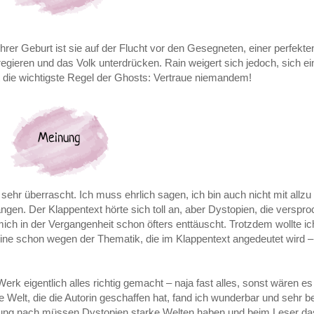
ihrer Geburt ist sie auf der Flucht vor den Gesegneten, einer perfekte
egieren und das Volk unterdrücken. Rain weigert sich jedoch, sich ei
ht die wichtigste Regel der Ghosts: Vertraue niemandem!
hr überrascht. Ich muss ehrlich sagen, ich bin auch nicht mit allzu
en. Der Klappentext hörte sich toll an, aber Dystopien, die verspr
ch in der Vergangenheit schon öfters enttäuscht. Trotzdem wollte i
ne schon wegen der Thematik, die im Klappentext angedeutet wird –
k eigentlich alles richtig gemacht – naja fast alles, sonst wären es
e Welt, die die Autorin geschaffen hat, fand ich wunderbar und sehr 
Meinung nach müssen Dystopien starke Welten haben und beim Leser da