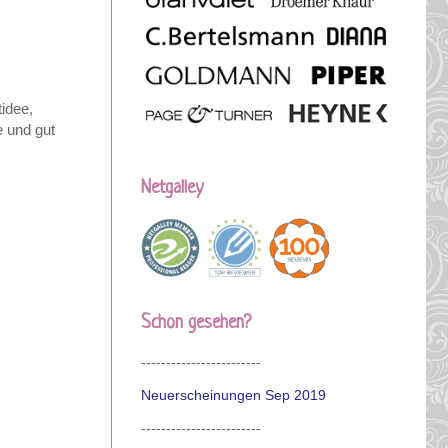
tidee,
e und gut
Netgalley
Schon gesehen?
------------------------
Neuerscheinungen Sep 2019
------------------------