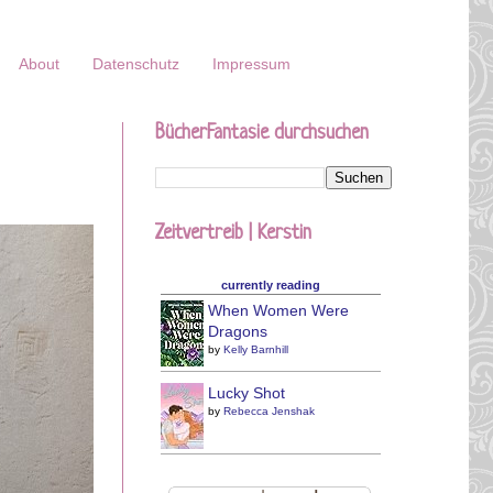
About
Datenschutz
Impressum
BücherFantasie durchsuchen
Zeitvertreib | Kerstin
currently reading
When Women Were
Dragons
by
Kelly Barnhill
Lucky Shot
by
Rebecca Jenshak