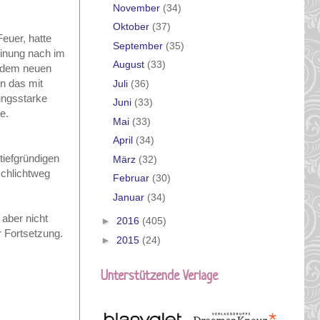
November
(34)
Oktober
(37)
Feuer, hatte
September
(35)
einung nach im
August
(33)
n dem neuen
in das mit
Juli
(36)
ungsstarke
Juni
(33)
be.
Mai
(33)
April
(34)
tiefgründigen
März
(32)
schlichtweg
Februar
(30)
Januar
(34)
aber nicht
►
2016
(405)
r Fortsetzung.
►
2015
(24)
Unterstützende Verlage