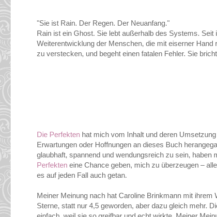
"Sie ist Rain. Der Regen. Der Neuanfang."
Rain ist ein Ghost. Sie lebt außerhalb des Systems. Seit 
Weiterentwicklung der Menschen, die mit eiserner Hand r
zu verstecken, und begeht einen fatalen Fehler. Sie bric
Die Perfekten
hat mich vom Inhalt und deren Umsetzung se
Erwartungen oder Hoffnungen an dieses Buch herangegang
glaubhaft, spannend und wendungsreich zu sein, haben mi
Perfekten
eine Chance geben, mich zu überzeugen – allei
es auf jeden Fall auch getan.
Meiner Meinung nach hat Caroline Brinkmann mit ihrem Wer
Sterne, statt nur 4,5 geworden, aber dazu gleich mehr. Di
einfach, weil sie so greifbar und echt wirkte. Meiner 