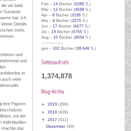
Feb –
14
Bücher (
5285
S.)
die wir bald
Mär –
12
Bücher (
4598
S.)
von Suzanne
Apr –
8
Bücher (
3195
S.)
harme hat. Ich
Mai –
6
Bücher (
2575
S.)
 kleine Details
Jun –
17
Bücher (
6677
S.)
bisschen mehr,
Jul –
19
Bücher (
6755
S.)
lkommen
Aug –
10
Bücher (
4034
S.)
---------------
ges –
102
Bücher (
38.648
S.)
erfekten und
einnehmend und
Seitenaufrufe
den
 problemlos in
1,374,878
 auch viele
dererseits
Blog-Archiv
t ihre Figuren
►
2019
(200)
u beschützen
►
2018
(426)
ikten, mit der
▼
2017
(411)
 individuellen
Dezember
(40)
h machte das