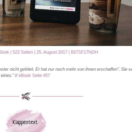
Book | 522 Seiten | 25. August 2017 |
B071F17NDH
ster nicht getötet. Er hat nur noch mehr von ihnen erschaffen". Sie s
eines.
"
//
eBook Seite 457