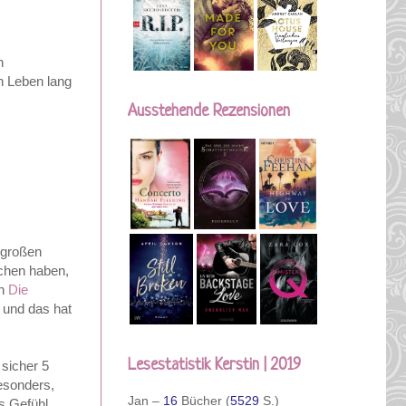
n
n Leben lang
Ausstehende Rezensionen
 großen
ochen haben,
ch
Die
 und das hat
Lesestatistik Kerstin | 2019
 sicher 5
besonders,
Jan –
16
Bücher (
5529
S.)
s Gefühl