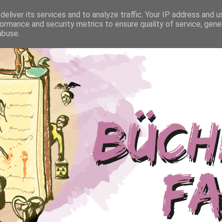
eliver its services and to analyze traffic. Your IP address and 
ormance and security metrics to ensure quality of service, gen
abuse.