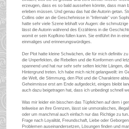
erzeugen, dass es so bald aussehen könnte, dass man bal
erleben müssen. Und genau das hat die Autorin getan. St
Collins oder an die Geschehnisse in "Infernale" von Soph
hatte sehr viele Szene lebhaft vor Augen: die schmutzige
lässt die Autorin während des Erzählens in die Geschicht
womit er sein Kopfkino füllen kann. Sie entführt ihn in 
einmaliges und erinnerungswürdiges.
Der Plot hatte kleine Schwächen, die für mich definitiv z
die Unperfekten, die Rebellen und die Konformen und letz
spannend und hat nur sehr sehr selten leichte Längen, 
Hintergrund treten. Ich habe mich nicht gelangweilt: im G
die Welt, die Stimmung, den Plot und die Charaktere abt
Geheimnisse erst am Ende aufgedeckt, einiges bleibt lan
auch dazu beigetragen hat, dass ich unbedingt schnell wei
Was mir leider ein bisschen das Tüpfelchen auf dem i ge
teilweise an ihre Grenzen, lässt sie unmoralisches, illeg
oder um manchmal auch einfach nur das Richtige zu tun. S
Frage nach Loyalität, Freundschaft, Liebe oder Geborgenhei
Problemen auseinandersetzen, Lösungen finden und manc