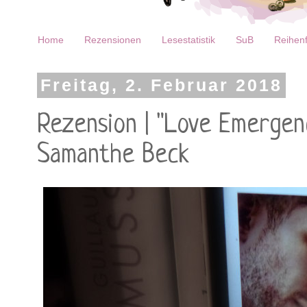
Home
Rezensionen
Lesestatistik
SuB
Reihenf
Freitag, 2. Februar 2018
Rezension | "Love Emergenc
Samanthe Beck