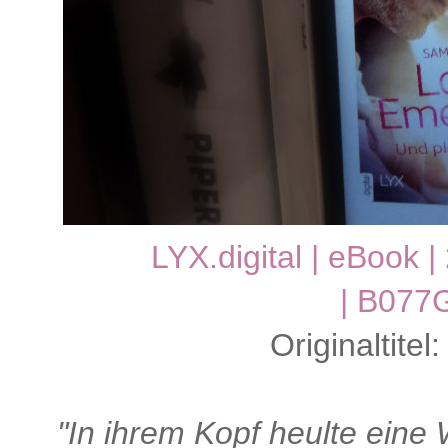
LYX.digital | eBook |
| B077
Originaltite
"In ihrem Kopf heulte eine 