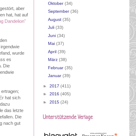
Oktober
(34)
gestört, aber
September
(36)
n hat, hat auf
August
(35)
ng Dandelion"
Juli
(33)
Juni
(34)
 den
Mai
(37)
 irgendwie
April
(39)
befand, wurde
ass es
März
(38)
. Die
Februar
(35)
gendwie
Januar
(39)
►
2017
(411)
 ertragen;
►
2016
(405)
 Er hat sich
►
2015
(24)
 dazu
e das letzte
fallen. Die
Unterstützende Verlage
g nach gut