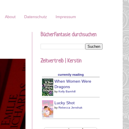
About
Datenschutz
Impressum
BücherFantasie durchsuchen
Zeitvertreib | Kerstin
currently reading
When Women Were
Dragons
by
Kelly Barnhill
Lucky Shot
by
Rebecca Jenshak