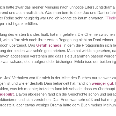
 Mich hatte zwar das meiner Meinung nach unnötige Eifersuchtsdrama 
nd und auch realistisch. Was man bereits über Jax und Dani erfahre
 der Reihe sehr neugierig war und ich konnte es kaum erwarten,
"Findi
n nicht ganz erfüllen.
ndlung des ersten Bandes läuft, hat mir gefallen. Die Chemie zwischen
wieso Jax sich nach ihrer ersten Begegnung nicht an Dani erinnert,
ng doch überzeugt. Das
Gefühlschaos
, in dem die Protagonistin sich 
rung der beiden war schön geschrieben. Man hat wirklich gesehen, d
uch davon abgesehen verstehen und dass sie zusammen passen würden
war schade, doch aufgrund der bisherigen Erlebnisse der beiden ir
te. Jax' Verhalten war für mich in der Mitte des Buches nur schwer zu
n ist und wie er deshalb Dani behandelt hat, fand ich
weniger gut
.
lden, was ich mochte; trotzdem fand ich schade, dass es überhaupt
ngebüßt
. Davon abgesehen fand ich die Geschichte schön und gerad
nktionieren und sich verstehen. Das Ende war sehr süß und hat mir ge
dargestellt, aber etwas weniger Drama hätte dem Buch meiner Meinun