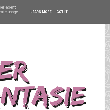
user-agent
erate usage
LEARN MORE
GOT IT