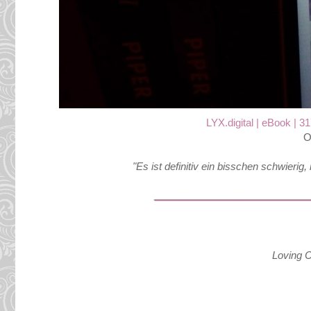
LYX.digital | eBook | 3
O
"Es ist definitiv ein bisschen schwierig,
Loving C