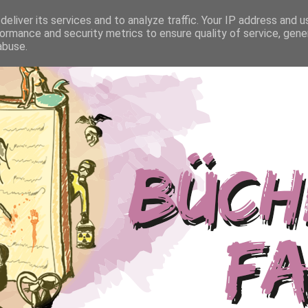
eliver its services and to analyze traffic. Your IP address and 
ormance and security metrics to ensure quality of service, gen
abuse.