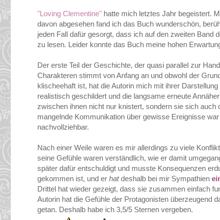
"Loving Clementine"
hatte mich letztes Jahr begeistert.
davon abgesehen fand ich das Buch wunderschön, berühre
jeden Fall dafür gesorgt, dass ich auf den zweiten Band
zu lesen. Leider konnte das Buch meine hohen Erwartunge
Der erste Teil der Geschichte, der quasi parallel zur Ha
Charakteren stimmt von Anfang an und obwohl der Grund, 
klischeehaft ist, hat die Autorin mich mit ihrer Darstellu
realistisch geschildert und die langsame erneute Annähe
zwischen ihnen nicht nur knistert, sondern sie sich a
mangelnde Kommunikation über gewisse Ereignisse war z
nachvollziehbar.
Nach einer Weile waren es mir allerdings zu viele Konflik
seine Gefühle waren verständlich, wie er damit umgegange
später dafür entschuldigt und musste Konsequenzen erdu
gekommen ist, und er
hat
deshalb bei mir Sympathien
ei
Drittel hat wieder gezeigt, dass sie zusammen einfach fu
Autorin hat die Gefühle der Protagonisten überzeugend 
getan. Deshalb habe ich 3,5/5 Sternen vergeben.