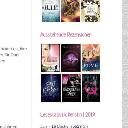
Ausstehende Rezensionen
istert es, ihre
es für Dani
uen
Lesestatistik Kerstin | 2019
Jan –
16
Bücher (
5529
S.)
 mit ihrem