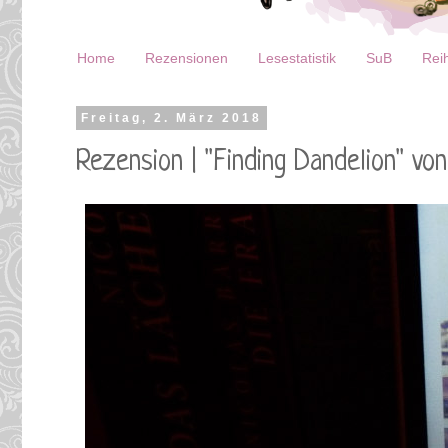
Home
Rezensionen
Lesestatistik
SuB
Reih
Freitag, 2. März 2018
Rezension | "Finding Dandelion" vo