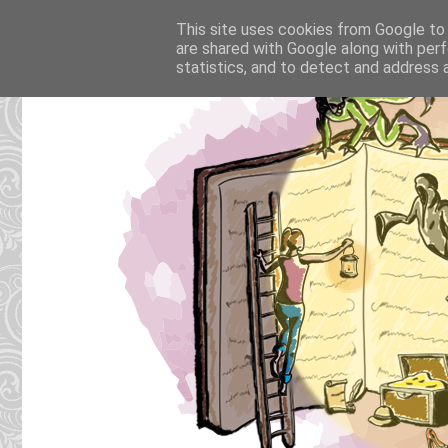
This site uses cookies from Google to d
are shared with Google along with perf
statistics, and to detect and address 