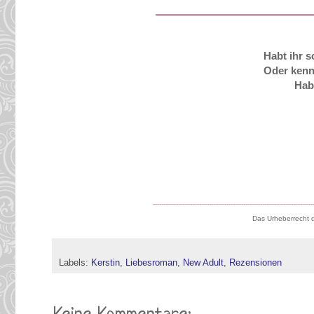
Habt ihr 
Oder kennt
Hab
----------------------------------------------------------------------------
Das Urheberrecht d
Labels:
Kerstin
,
Liebesroman
,
New Adult
,
Rezensionen