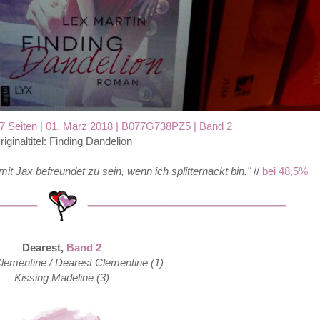
17 Seiten
| 01. März 2018 | B077G738PZ5
| Band 2
riginaltitel: Finding Dandelion
 mit Jax befreundet zu sein, wenn ich splitternackt bin."
//
bei 48,5%
Dearest,
Band 2
lementine / Dearest Clementine (1)
Kissing Madeline (3)