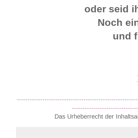
oder seid i
Noch ei
und f
--------------------------------------------------------
------------------------------
Das Urheberrecht der Inhaltsa