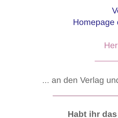
V
Homepage d
Her
____
... an den Verlag u
Habt ihr da