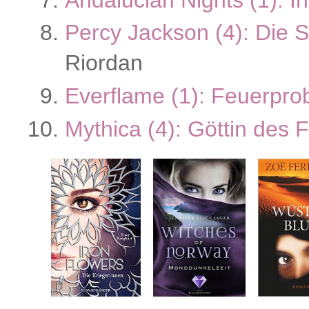
Percy Jackson (4): Die 
Riordan
Everflame (1): Feuerpro
Mythica (4): Göttin des F