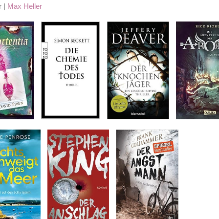
 |
Max Heller