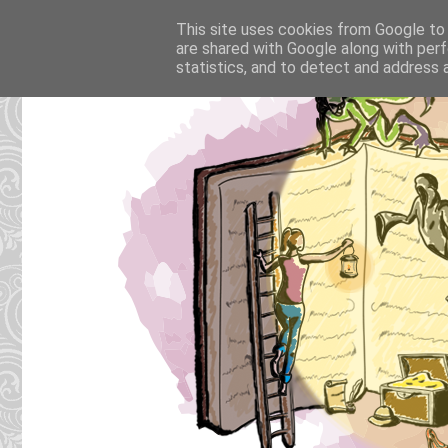
This site uses cookies from Google to d
are shared with Google along with perf
statistics, and to detect and address 