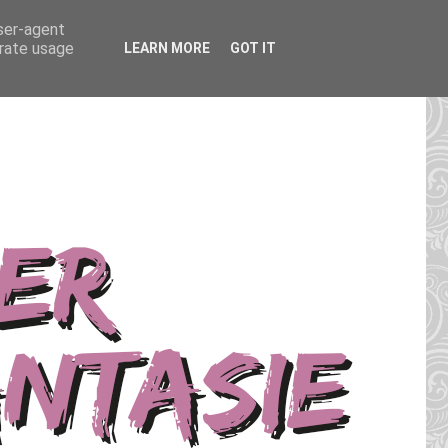
user-agent
erate usage
LEARN MORE
GOT IT