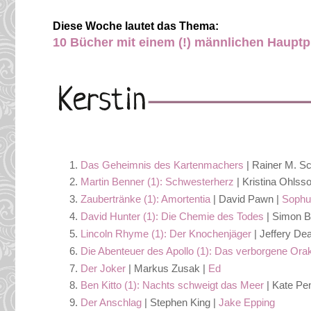
Diese Woche lautet das Thema:
10 Bücher mit einem (!) männlichen Hauptp
Das Geheimnis des Kartenmachers
| Rainer M. Sc
Martin Benner (1): Schwesterherz
| Kristina Ohlss
Zaubertränke (1): Amortentia
| David Pawn |
Sophu
David Hunter (1): Die Chemie des Todes
| Simon B
Lincoln Rhyme (1): Der Knochenjäger
| Jeffery De
Die Abenteuer des Apollo (1): Das verborgene Ora
Der Joker
| Markus Zusak |
Ed
Ben Kitto (1): Nachts schweigt das Meer
| Kate Pe
Der Anschlag
| Stephen King |
Jake Epping