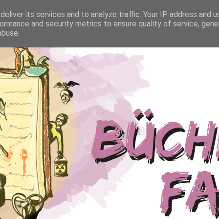
eliver its services and to analyze traffic. Your IP address and 
ormance and security metrics to ensure quality of service, gen
abuse.