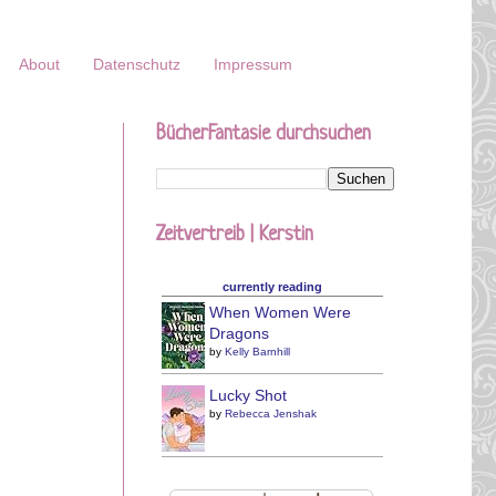
About
Datenschutz
Impressum
BücherFantasie durchsuchen
Zeitvertreib | Kerstin
currently reading
When Women Were
Dragons
by
Kelly Barnhill
Lucky Shot
by
Rebecca Jenshak