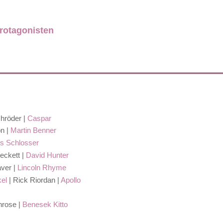
rotagonisten
hröder |
Caspar
on |
Martin Benner
s Schlosser
eckett |
David Hunter
aver |
Lincoln Rhyme
kel
| Rick Riordan |
Apollo
nrose |
Benesek Kitto