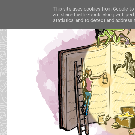
This site uses cookies from Google to d
are shared with Google along with perf
statistics, and to detect and address 