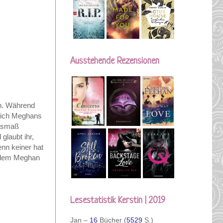
Ausstehende Rezensionen
en. Während
sich Meghans
Ausmaß
glaubt ihr,
nn keiner hat
, dem Meghan
Lesestatistik Kerstin | 2019
Jan –
16
Bücher (
5529
S.)