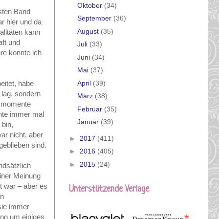
Oktober
(34)
rsten Band
September
(36)
r hier und da
August
(35)
litäten kann
aft und
Juli
(33)
hre konnte ich
Juni
(34)
Mai
(37)
April
(39)
eitet, habe
 lag, sondern
März
(38)
ngsmomente
Februar
(35)
chte immer mal
Januar
(39)
 bin,
ar nicht, aber
►
2017
(411)
geblieben sind.
►
2016
(405)
►
2015
(24)
ndsätzlich
iner Meinung
t war – aber es
Unterstützende Verlage
en
sie immer
ung um einiges