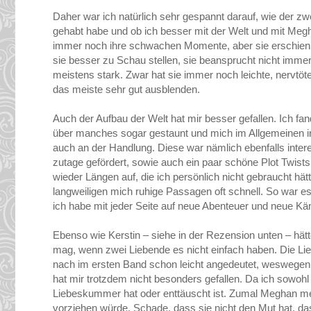
Daher war ich natürlich sehr gespannt darauf, wie der zwe
gehabt habe und ob ich besser mit der Welt und mit Meg
immer noch ihre schwachen Momente, aber sie erschien m
sie besser zu Schau stellen, sie beansprucht nicht immer 
meistens stark. Zwar hat sie immer noch leichte, nervtöte
das meiste sehr gut ausblenden.
Auch der Aufbau der Welt hat mir besser gefallen. Ich fa
über manches sogar gestaunt und mich im Allgemeinen in 
auch an der Handlung. Diese war nämlich ebenfalls int
zutage gefördert, sowie auch ein paar schöne Plot Twis
wieder Längen auf, die ich persönlich nicht gebraucht hä
langweiligen mich ruhige Passagen oft schnell. So war es
ich habe mit jeder Seite auf neue Abenteuer und neue Käm
Ebenso wie Kerstin – siehe in der Rezension unten – hätt
mag, wenn zwei Liebende es nicht einfach haben. Die L
nach im ersten Band schon leicht angedeutet, weswegen 
hat mir trotzdem nicht besonders gefallen. Da ich sowohl
Liebeskummer hat oder enttäuscht ist. Zumal Meghan meh
vorziehen würde. Schade, dass sie nicht den Mut hat, da