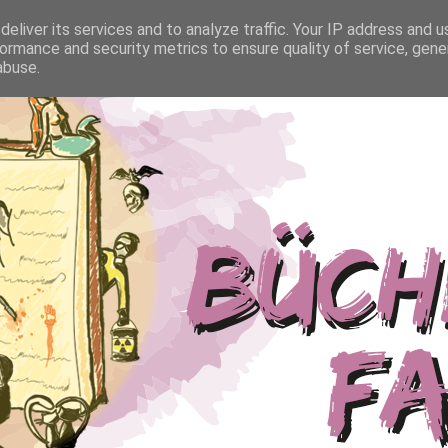
eliver its services and to analyze traffic. Your IP address and 
ormance and security metrics to ensure quality of service, gen
abuse.