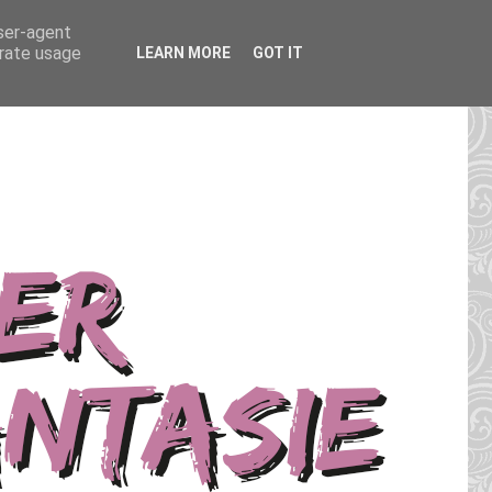
user-agent
erate usage
LEARN MORE
GOT IT