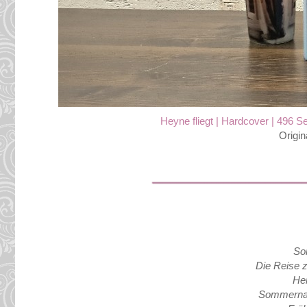
Heyne fliegt | Hardcover | 496 Se
Origin
So
Die Reise z
Her
Sommernac