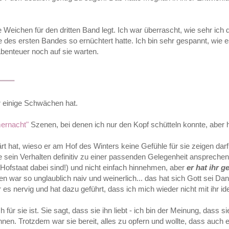
 Weichen für den dritten Band legt. Ich war überrascht, wie sehr ich
 des ersten Bandes so ernüchtert hatte. Ich bin sehr gespannt, wie e
enteuer noch auf sie warten.
r einige Schwächen hat.
ernacht"
Szenen, bei denen ich nur den Kopf schütteln konnte, aber h
rt hat, wieso er am Hof des Winters keine Gefühle für sie zeigen dar
lte sein Verhalten definitiv zu einer passenden Gelegenheit ansprechen
ofstaat dabei sind!) und nicht einfach hinnehmen, aber
er hat ihr g
en war so unglaublich naiv und weinerlich... das hat sich Gott sei Da
s nervig und hat dazu geführt, dass ich mich wieder nicht mit ihr ide
für sie ist. Sie sagt, dass sie ihn liebt - ich bin der Meinung, dass sie
nnen. Trotzdem war sie bereit, alles zu opfern und wollte, dass auch 