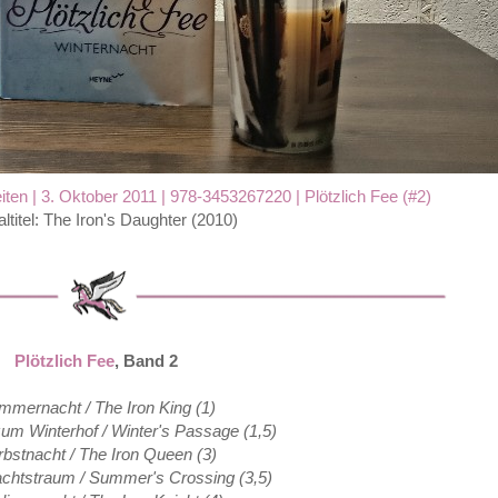
iten | 3. Oktober 2011 |
978-3453267220 | Plötzlich Fee (#2)
altitel: The Iron's Daughter (2010)
Plötzlich Fee
, Band 2
mmernacht / The Iron King (1)
um Winterhof / Winter's Passage (1,5)
bstnacht / The Iron Queen (3)
htstraum / Summer's Crossing (3,5)