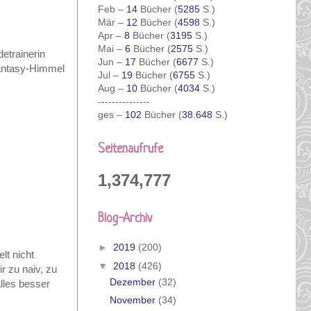
Feb –
14
Bücher (
5285
S.)
Mär –
12
Bücher (
4598
S.)
Apr –
8
Bücher (
3195
S.)
Mai –
6
Bücher (
2575
S.)
etrainerin
Jun –
17
Bücher (
6677
S.)
Fantasy-Himmel
Jul –
19
Bücher (
6755
S.)
Aug –
10
Bücher (
4034
S.)
---------------
ges –
102
Bücher (
38.648
S.)
Seitenaufrufe
1,374,777
Blog-Archiv
►
2019
(200)
lt nicht
▼
2018
(426)
r zu naiv, zu
Dezember
(32)
alles besser
November
(34)