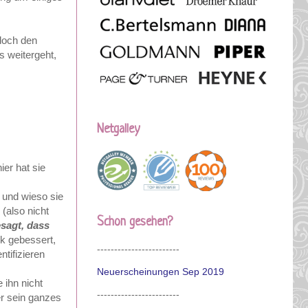
 doch den
s weitergeht,
Netgalley
ier hat sie
f und wieso sie
 (also nicht
Schon gesehen?
esagt, dass
nk gebessert,
------------------------
ntifizieren
Neuerscheinungen Sep 2019
 ihn nicht
------------------------
er sein ganzes