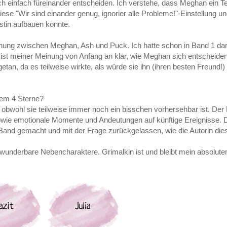
ich einfach füreinander entscheiden. Ich verstehe, dass Meghan ein 
diese "Wir sind einander genug, ignorier alle Probleme!"-Einstellung un
istin aufbauen konnte.
ung zwischen Meghan, Ash und Puck. Ich hatte schon in Band 1 dam
 ist meiner Meinung von Anfang an klar, wie Meghan sich entscheide
tan, da es teilweise wirkte, als würde sie ihn (ihren besten Freund!)
zdem 4 Sterne?
obwohl sie teilweise immer noch ein bisschen vorhersehbar ist. Der Ko
sowie emotionale Momente und Andeutungen auf künftige Ereignisse.
n Band gemacht und mit der Frage zurückgelassen, wie die Autorin dies
underbare Nebencharaktere. Grimalkin ist und bleibt mein absoluter 