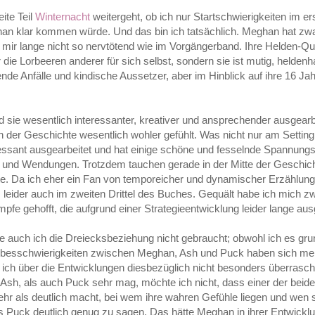
ite Teil
Winternacht
weitergeht, ob ich nur Startschwierigkeiten im e
han klar kommen würde. Und das bin ich tatsächlich. Meghan hat zwa
ir lange nicht so nervtötend wie im Vorgängerband. Ihre Helden-Qua
die Lorbeeren anderer für sich selbst, sondern sie ist mutig, heldenh
nde Anfälle und kindische Aussetzer, aber im Hinblick auf ihre 16 Ja
nd sie wesentlich interessanter, kreativer und ansprechender ausgearb
der Geschichte wesentlich wohler gefühlt. Was nicht nur am Setting
eressant ausgearbeitet und hat einige schöne und fesselnde Spannu
ts und Wendungen. Trotzdem tauchen gerade in der Mitte der Geschi
tte. Da ich eher ein Fan von temporeicher und dynamischer Erzählung
 leider auch im zweiten Drittel des Buches. Gequält habe ich mich zw
pfe gehofft, die aufgrund einer Strategieentwicklung leider lange aus
e auch ich die Dreiecksbeziehung nicht gebraucht; obwohl ich es gru
iebesschwierigkeiten zwischen Meghan, Ash und Puck haben sich me
ich über die Entwicklungen diesbezüglich nicht besonders überrasch
 Ash, als auch Puck sehr mag, möchte ich nicht, dass einer der beid
r als deutlich macht, bei wem ihre wahren Gefühle liegen und wen 
s Puck deutlich genug zu sagen. Das hätte Meghan in ihrer Entwickl