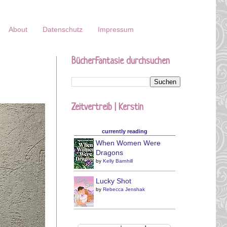
About
Datenschutz
Impressum
BücherFantasie durchsuchen
Zeitvertreib | Kerstin
currently reading
When Women Were
Dragons
by
Kelly Barnhill
Lucky Shot
by
Rebecca Jenshak