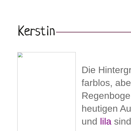
Die Hinterg
farblos, ab
Regenbogen
heutigen A
und
lila
sind