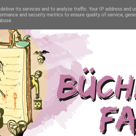
eliver its services and to analyze traffic. Your IP address and 
ormance and security metrics to ensure quality of service, gen
abuse.