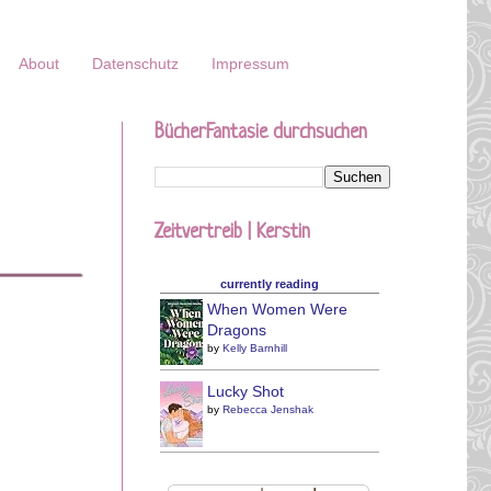
About
Datenschutz
Impressum
BücherFantasie durchsuchen
Zeitvertreib | Kerstin
currently reading
When Women Were
Dragons
by
Kelly Barnhill
Lucky Shot
by
Rebecca Jenshak