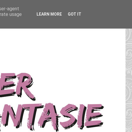
user-agent
erate usage
LEARN MORE
GOT IT