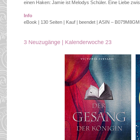
einen Haken: Jamie ist Melodys Schüler. Eine Liebe zwisc
Info
eBook | 130 Seiten | Kauf | beendet | ASIN – B079M8G
3 Neuzugänge | Kalenderwoche 23