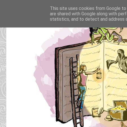
This site uses cookies from Google to d
are shared with Google along with perf
statistics, and to detect and address 