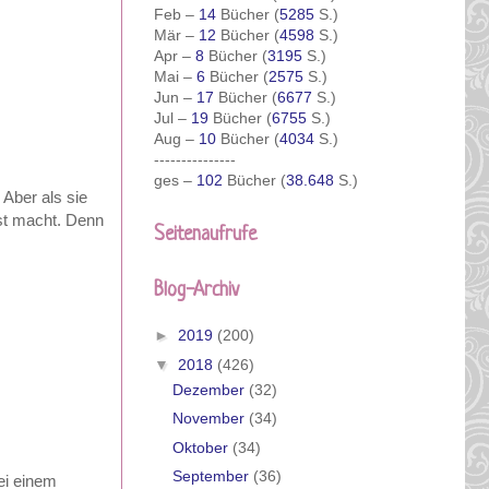
Feb –
14
Bücher (
5285
S.)
Mär –
12
Bücher (
4598
S.)
Apr –
8
Bücher (
3195
S.)
Mai –
6
Bücher (
2575
S.)
Jun –
17
Bücher (
6677
S.)
Jul –
19
Bücher (
6755
S.)
Aug –
10
Bücher (
4034
S.)
---------------
ges –
102
Bücher (
38.648
S.)
 Aber als sie
gst macht. Denn
Seitenaufrufe
Blog-Archiv
►
2019
(200)
▼
2018
(426)
Dezember
(32)
November
(34)
Oktober
(34)
September
(36)
ei einem