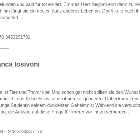
funden und bald für tot erklärt. Emmas Herz beginnt erst dann zu heil
Mit ihm fängt sie ein neues, ganz anderes Leben an. Doch kurz nach ih
chüttert...
 978-3453291782
ianca Iosivoni
s ist Tate und Trevor klar. Und schon gar nicht sollten sie den Wunsc
möglich, das Kribbeln zwischen ihnen zu ignorieren. Dabei kann Trevo
junge Studentin seinem dunkelsten Geheimnis: Während sie versucht
an, die Antwort auf diese Frage für immer vor ihr zu verbergen ...
SBN – 978-3736307179