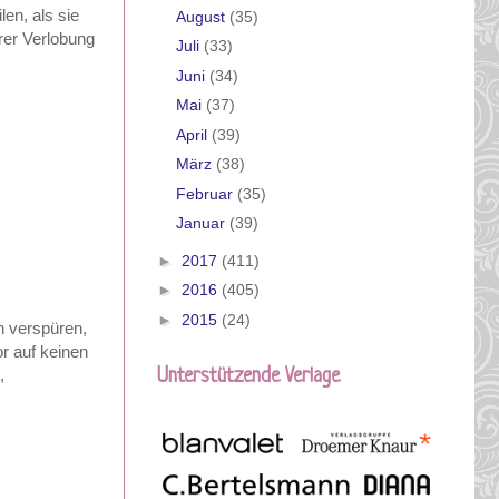
en, als sie
August
(35)
rer Verlobung
Juli
(33)
Juni
(34)
Mai
(37)
April
(39)
März
(38)
Februar
(35)
Januar
(39)
►
2017
(411)
►
2016
(405)
►
2015
(24)
h verspüren,
r auf keinen
,
Unterstützende Verlage