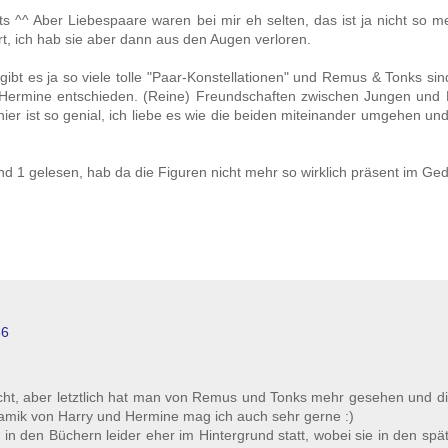
ts ^^ Aber Liebespaare waren bei mir eh selten, das ist ja nicht so me
t, ich hab sie aber dann aus den Augen verloren.
gibt es ja so viele tolle "Paar-Konstellationen" und Remus & Tonks sin
nd Hermine entschieden. (Reine) Freundschaften zwischen Jungen und
ier ist so genial, ich liebe es wie die beiden miteinander umgehen und
nd 1 gelesen, hab da die Figuren nicht mehr so wirklich präsent im Ged
56
acht, aber letztlich hat man von Remus und Tonks mehr gesehen und d
ynamik von Harry und Hermine mag ich auch sehr gerne :)
in den Büchern leider eher im Hintergrund statt, wobei sie in den sp