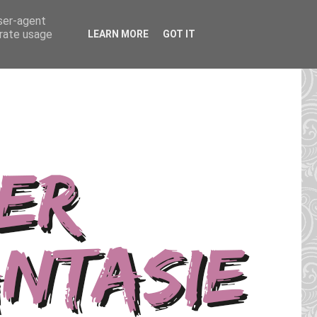
user-agent
erate usage
LEARN MORE
GOT IT