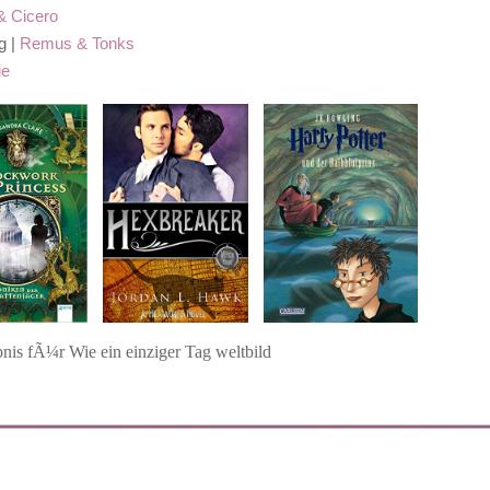
& Cicero
g |
Remus & Tonks
ie