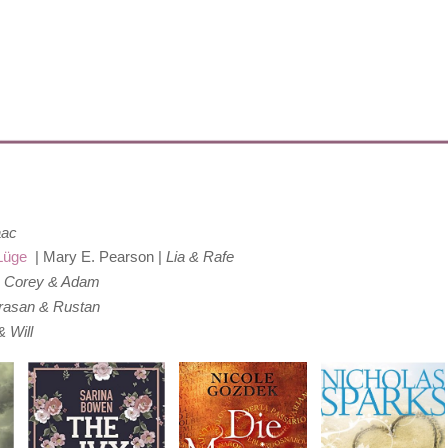
aac
r Lüge
| Mary E. Pearson |
Lia & Rafe
|
Corey & Adam
irasan & Rustan
 Will