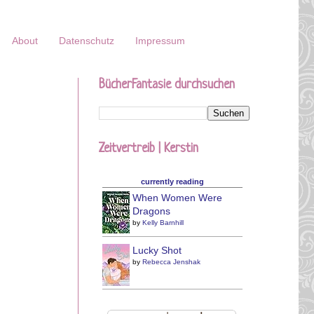
About
Datenschutz
Impressum
BücherFantasie durchsuchen
Zeitvertreib | Kerstin
currently reading
When Women Were
Dragons
by
Kelly Barnhill
Lucky Shot
by
Rebecca Jenshak