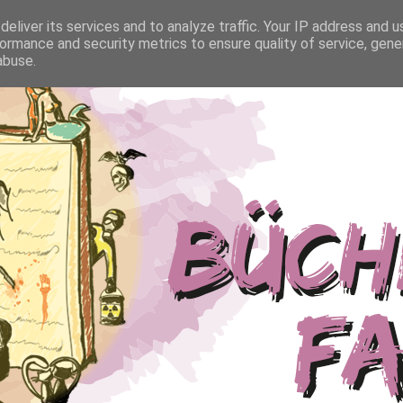
eliver its services and to analyze traffic. Your IP address and 
ormance and security metrics to ensure quality of service, gen
abuse.