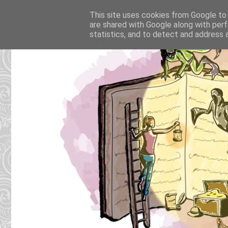
This site uses cookies from Google to d
are shared with Google along with perf
statistics, and to detect and address 