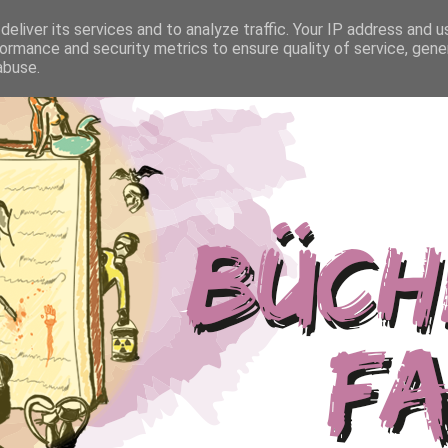
eliver its services and to analyze traffic. Your IP address and 
ormance and security metrics to ensure quality of service, gen
abuse.