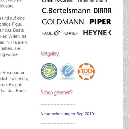
nflusste.
 und auf eine
htige Figur.
nur das Beste
en Willen, ist
was ihr Handeln
 haben, sie
Netgalley
ung wurde
an Ressourcen,
klich zu sehen,
urde. Es gab
, hat das Buch
Schon gesehen?
------------------------
Neuerscheinungen Sep 2019
------------------------