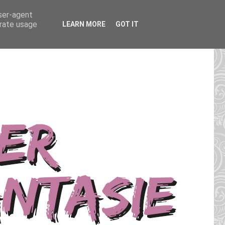
user-agent
erate usage
LEARN MORE
GOT IT