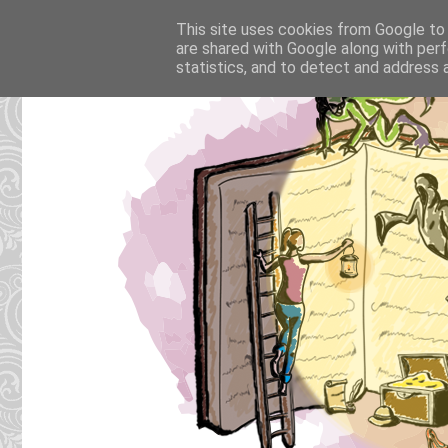
This site uses cookies from Google to d
are shared with Google along with perf
statistics, and to detect and address 