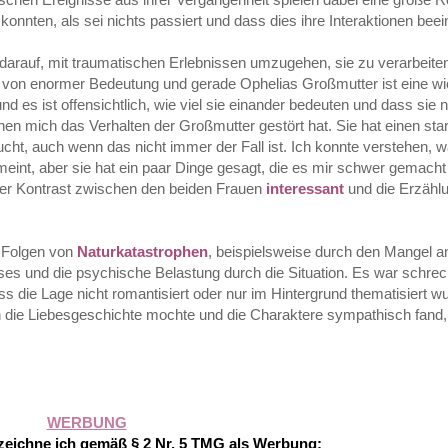
 konnten, als sei nichts passiert und dass dies ihre Interaktionen beei
arauf, mit traumatischen Erlebnissen umzugehen, sie zu verarbeiten
n
von enormer Bedeutung und gerade Ophelias Großmutter ist eine wic
d es ist offensichtlich, wie viel sie einander bedeuten und dass sie 
en mich das Verhalten der Großmutter gestört hat. Sie hat einen stark
ucht, auch wenn das nicht immer der Fall ist. Ich konnte verstehen, 
t meint, aber sie hat ein paar Dinge gesagt, die es mir schwer gemacht
 der Kontrast zwischen den beiden Frauen
interessant
und die Erzähl
er Folgen von
Naturkatastrophen
, beispielsweise durch den Mangel 
es und die psychische Belastung durch die Situation. Es war schrec
ss die Lage nicht romantisiert oder nur im Hintergrund thematisiert w
h die Liebesgeschichte mochte und die Charaktere sympathisch fand
WERBUNG
eichne ich gemäß § 2 Nr. 5 TMG als Werbung: