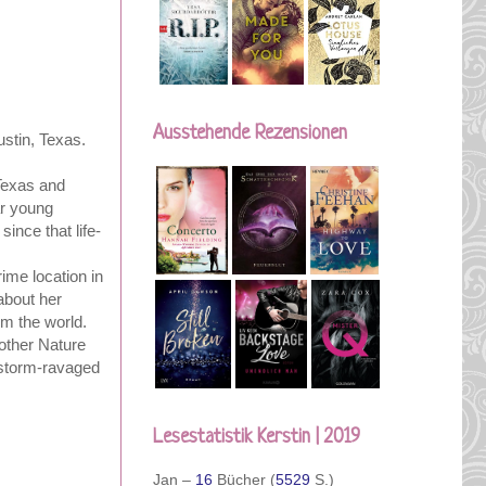
Ausstehende Rezensionen
stin, Texas.
 Texas and
ar young
ince that life-
ime location in
about her
om the world.
Mother Nature
e storm-ravaged
Lesestatistik Kerstin | 2019
Jan –
16
Bücher (
5529
S.)