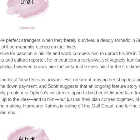
(Amazon.de)
e perfect strangers when they barely survived a deadly tornado in Au
still permanently etched on their lives.
sire for passion in his life and work compels him to uproot his life in
s and culture reporter, he encounters a reclusive, yet vaguely famili
elia, however, knows him the instant she sees him for the first time s
and local New Orleans artwork. Her dream of moving her shop to a pr
he down payment, and Scott suggests that an ongoing feature story 
ly problem is Ophelia's insistence upon hiding her disfigured face fr
rm up to the idea—and to him—but just as their plan comes together, 
he making. Hurricane Katrina is roiling off the Gulf Coast, and for th
phic end.