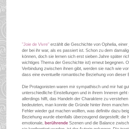
"Joie de Vivre"
erzählt die Geschichte von Ophelia, einer
der bei ihr war, als es passiert ist. Schon zu dem damal
können, doch sie lernen sich erst sieben Jahre später richt
wichtiges Thema der Geschichte ist) erneut begegnen. Ob
Verbindung zwischen ihnen gibt, werden sie nach wie vo
dass eine eventuelle romantische Beziehung von dieser 
Die Protagonisten waren mir sympathisch und mir hat gu
unterschiedliche Einstellungen und in ihrem Inneren geht 
allerdings hilft, das Handeln der Charaktere zu verstehen 
bedeuteten, man konnte die Gründe hinter ihren manchm
Fehler wieder gut machen wollten, was definitiv dazu beig
Beziehung wurde ebenfalls überzeugend dargestellt; die H
emotionale,
berührende
Szenen und die Balance zwisch
sie konfrontiert wurden, ist der Autorin gelungen. Die tr