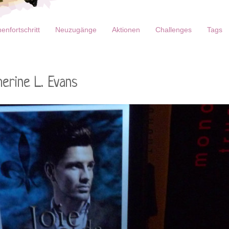
enfortschritt
Neuzugänge
Aktionen
Challenges
Tags
herine L. Evans