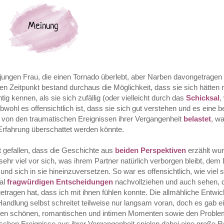
 jungen Frau, die einen Tornado überlebt, aber Narben davongetragen 
igen Zeitpunkt bestand durchaus die Möglichkeit, dass sie sich hätt
ig kennen, als sie sich zufällig (oder vielleicht durch das
Schicksal
,
wohl es offensichtlich ist, dass sie sich gut verstehen und es eine 
r von den traumatischen Ereignissen ihrer Vergangenheit
belastet
, w
Erfahrung überschattet werden könnte.
t gefallen, dass die Geschichte aus
beiden Perspektiven
erzählt wur
sehr viel vor sich, was ihrem Partner natürlich verborgen bleibt, dem
und sich in sie hineinzuversetzen. So war es offensichtlich, wie viel 
al
fragwürdigen Entscheidungen
nachvollziehen und auch sehen, d
etragen hat, dass ich mit ihnen fühlen konnte. Die allmähliche Entwic
andlung selbst schreitet teilweise nur langsam voran, doch es gab ei
en schönen, romantischen und intimen Momenten sowie den Proble
agischen Ereignisse aus ihrer Vergangenheit spielen dabei eine große R