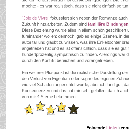
mochte - es war realistisch, dass sie nicht einfach so tun
"Joie de Vivre"
fokussiert sich neben der Romanze auch d
Zukunft hinzuarbeiten. Zudem sind
familiäre Bindunge
Diese Beziehung wurde alles in allem schön geschildert un
füreinander wollen; dennoch gab es einige Szenen, in den
autoritär und glaubt zu wissen, was ihre Enkeltochter bra
angetrieben hat und es ist offensichtlich, dass sie es gu
hundertprozentig sympathisch zu finden. Allerdings war
durch den Konflikt bereichert und vorangetrieben.
Ein weiterer Pluspunkt ist die realistische Darstellung d
den Verlust von Eigentum oder sogar des eigenen Zuhaus
wie viel Schaden angerichtet wurde, aber ich fand gut, da
Konsequenzen und das hat mir sehr gefallen; da ich auc
von mir 4 Sterne bekommen.
Folgende
Links
kennz