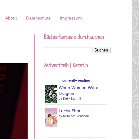
About
Datenschutz
Impressum
BücherFantasie durchsuchen
Zeitvertreib | Kerstin
currently reading
When Women Were
Dragons
by
Kelly Barnhill
Lucky Shot
by
Rebecca Jenshak