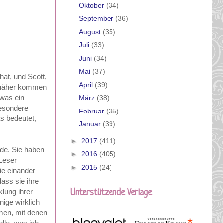
Oktober
(34)
September
(36)
August
(35)
Juli
(33)
Juni
(34)
Mai
(37)
hat, und Scott,
April
(39)
en näher kommen
 was ein
März
(38)
besondere
Februar
(35)
as bedeutet,
Januar
(39)
►
2017
(411)
de. Sie haben
►
2016
(405)
 Leser
►
2015
(24)
sie einander
ass sie ihre
klung ihrer
Unterstützende Verlage
nige wirklich
men, mit denen
olle, was ich