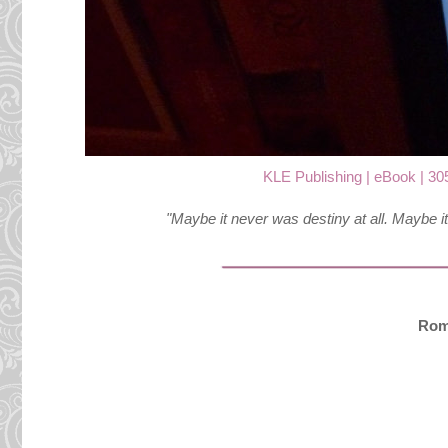
KLE Publishing | eBook | 30
"Maybe it never was destiny at all. Maybe it
Rom