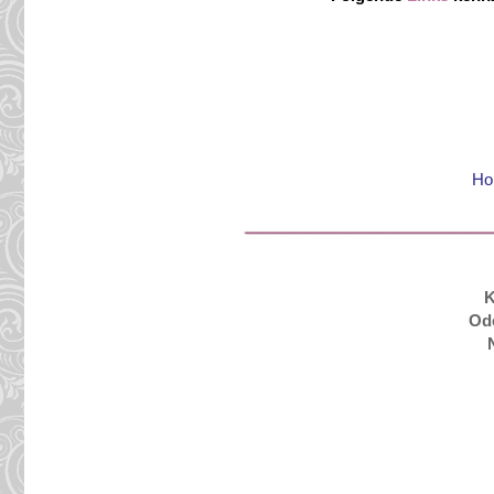
Ho
K
Ode