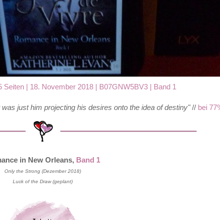
5 Seiten
| 18. November 2018 | B07GNW5BV3 | Band 1
 was just him projecting his desires onto the idea of destiny"
//
bei 77
ance in New Orleans,
Band 1
Only the Strong (Dezember 2018)
Luck of the Draw (geplant)