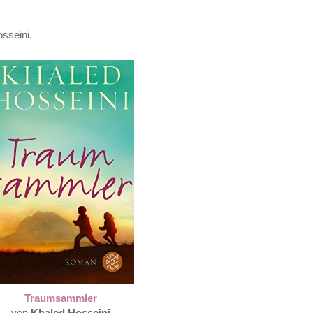
sseini.
Traumsammler
von
Khaled Hosseini