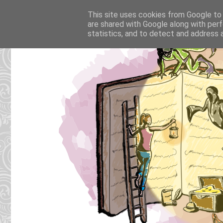
This site uses cookies from Google to d
are shared with Google along with perf
statistics, and to detect and address 