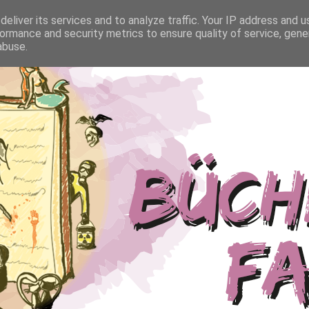
eliver its services and to analyze traffic. Your IP address and 
ormance and security metrics to ensure quality of service, gen
abuse.