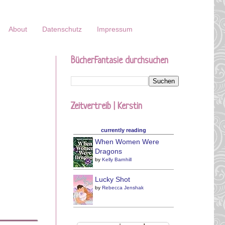
About
Datenschutz
Impressum
BücherFantasie durchsuchen
Zeitvertreib | Kerstin
currently reading
When Women Were
Dragons
by
Kelly Barnhill
Lucky Shot
by
Rebecca Jenshak