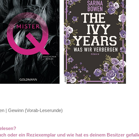
en | Gewinn (Vorab-Leserunde)
gelesen?
uch oder ein Reziexemplar und wie hat es deinem Besitzer gefall