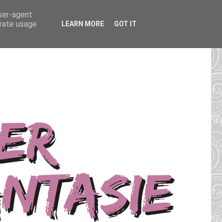
user-agent
erate usage
LEARN MORE
GOT IT