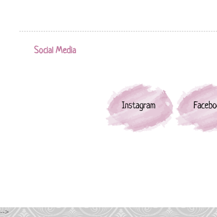
Social Media
-->