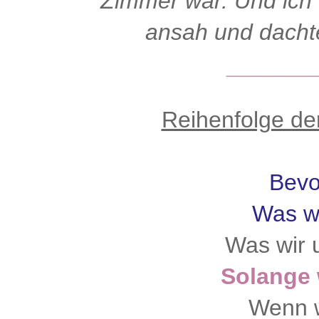
Zimmer war. Und ich 
ansah und dachte
Reihenfolge de
Bevor
Was w
Was wir 
Solange 
Wenn w