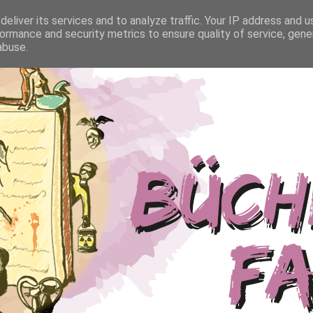
eliver its services and to analyze traffic. Your IP address and 
ormance and security metrics to ensure quality of service, gen
abuse.