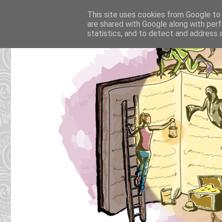
This site uses cookies from Google to d
are shared with Google along with perf
statistics, and to detect and address 