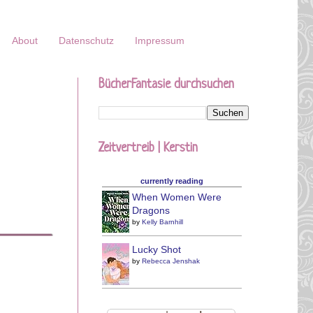
About
Datenschutz
Impressum
BücherFantasie durchsuchen
Zeitvertreib | Kerstin
currently reading
When Women Were
Dragons
by
Kelly Barnhill
Lucky Shot
by
Rebecca Jenshak