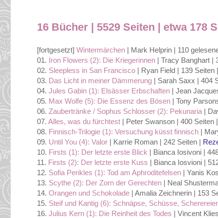
16 Bücher | 5529 Seiten | etwa 178 S
[fortgesetzt]
Wintermärchen
| Mark Helprin | 110 gelesen
01.
Iron Flowers (2): Die Kriegerinnen
| Tracy Banghart | 
02.
Sleepless in San Francisco
| Ryan Field | 139 Seiten 
03.
Das Licht in meiner Dämmerung
| Sarah Saxx | 404 S
04.
Jules Gabin (1): Elsässer Erbschaften
| Jean Jacques
05.
Max Wolfe (5): Die Essenz des Bösen
| Tony Parsons
06.
Zaubertränke / Sophus Schlosser (2): Pekunaria
| Da
07.
Alles, was du fürchtest
| Peter Swanson | 400 Seiten 
08.
Finnisch-Trilogie (1): Versuchung küsst finnisch
| Mary
09.
Until You (4): Valor
| Karrie Roman | 242 Seiten |
Rez
10.
Firsts (1): Der letzte erste Blick
| Bianca Iosivoni | 44
11.
Firsts (2): Der letzte erste Kuss
| Bianca Iosvioni | 51
12.
Sofia Perikles (1): Tod am Aphroditefelsen
| Yanis Kos
13.
Scythe (2): Der Zorn der Gerechten
| Neal Shusterma
14.
Orangen und Schokolade
| Amalia Zeichnerin | 153 Se
15.
Steif und Kantig (6): Schnäpse, Schüsse, Scherereie
16.
Julius Kern (1): Die Reinheit des Todes
| Vincent Klie