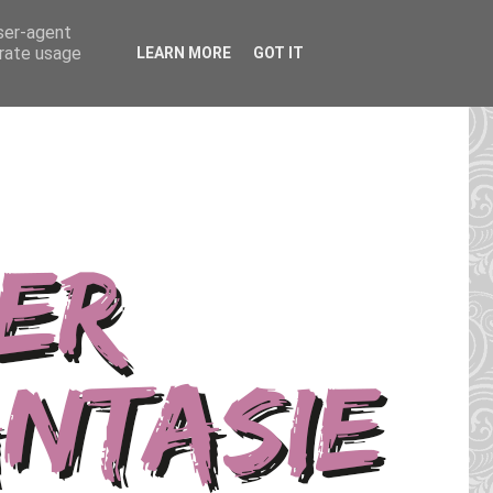
user-agent
erate usage
LEARN MORE
GOT IT